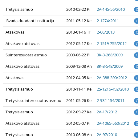
Tretysis asmuo
2010-02-22 Pi
2A-145-56/2010
C
Išvadą duodanti institucija
2011-05-12 Ke
2-1274/2011
C
Atsakovas
2013-01-16 Tr
2-66/2013
C
Atsakovo atstovas
2012-05-17 Ke
2-1519-755/2012
C
Suinteresuotas asmuo
2009-06-22 Pi
3K-3-268/2009
C
Atsakovo atstovas
2009-12-08 An
3K-3-548/2009
C
Atsakovas
2012-04-05 Ke
2A-388-390/2012
C
Tretysis asmuo
2010-11-11 Ke
2S-1216-492/2010
C
Tretysis suinteresuotas asmuo
2011-05-26 Ke
2-932-154/2011
C
Tretysis asmuo
2012-09-27 Ke
2A-17/2012
C
Atsakovo atstovas
2012-05-07 Pi
2A-1065-560/2012
C
Tretysis asmuo
2010-06-08 An
2A-97/2010
C