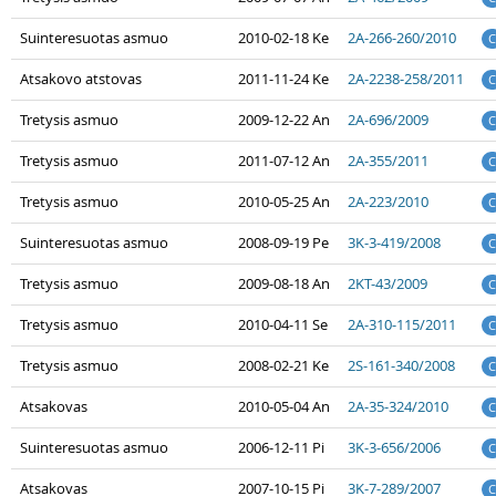
Suinteresuotas asmuo
2010-02-18 Ke
2A-266-260/2010
C
Atsakovo atstovas
2011-11-24 Ke
2A-2238-258/2011
C
Tretysis asmuo
2009-12-22 An
2A-696/2009
C
Tretysis asmuo
2011-07-12 An
2A-355/2011
C
Tretysis asmuo
2010-05-25 An
2A-223/2010
C
Suinteresuotas asmuo
2008-09-19 Pe
3K-3-419/2008
C
Tretysis asmuo
2009-08-18 An
2KT-43/2009
C
Tretysis asmuo
2010-04-11 Se
2A-310-115/2011
C
Tretysis asmuo
2008-02-21 Ke
2S-161-340/2008
C
Atsakovas
2010-05-04 An
2A-35-324/2010
C
Suinteresuotas asmuo
2006-12-11 Pi
3K-3-656/2006
C
Atsakovas
2007-10-15 Pi
3K-7-289/2007
C