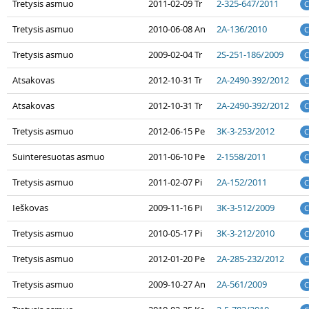
Tretysis asmuo
2011-02-09 Tr
2-325-647/2011
C
Tretysis asmuo
2010-06-08 An
2A-136/2010
C
Tretysis asmuo
2009-02-04 Tr
2S-251-186/2009
C
Atsakovas
2012-10-31 Tr
2A-2490-392/2012
C
Atsakovas
2012-10-31 Tr
2A-2490-392/2012
C
Tretysis asmuo
2012-06-15 Pe
3K-3-253/2012
C
Suinteresuotas asmuo
2011-06-10 Pe
2-1558/2011
C
Tretysis asmuo
2011-02-07 Pi
2A-152/2011
C
Ieškovas
2009-11-16 Pi
3K-3-512/2009
C
Tretysis asmuo
2010-05-17 Pi
3K-3-212/2010
C
Tretysis asmuo
2012-01-20 Pe
2A-285-232/2012
C
Tretysis asmuo
2009-10-27 An
2A-561/2009
C