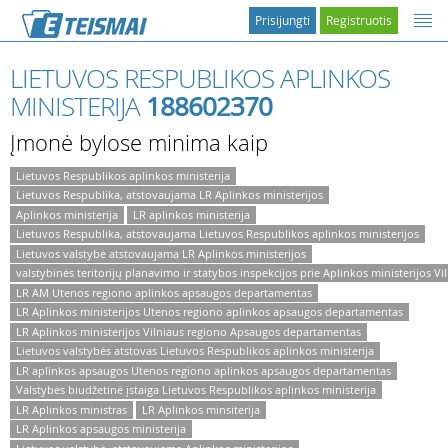
Prisijungti
Registruotis
LIETUVOS RESPUBLIKOS APLINKOS
MINISTERIJA
188602370
Įmonė bylose minima kaip
Lietuvos Respublikos aplinkos ministerija
Lietuvos Respublika, atstovaujama LR Aplinkos ministerijos
Aplinkos ministerija
LR aplinkos ministerija
Lietuvos Respublika, atstovaujama Lietuvos Respublikos aplinkos ministerijos
Lietuvos valstybė atstovaujama LR Aplinkos ministerijos
valstybinės teritorijų planavimo ir statybos inspekcijos prie Aplinkos ministerijos Vil
LR AM Utenos regiono aplinkos apsaugos departamentas
LR Aplinkos ministerijos Utenos regiono aplinkos apsaugos departamentas
LR Aplinkos ministerijos Vilniaus regiono Apsaugos departamentas
Lietuvos valstybės atstovas Lietuvos Respublikos aplinkos ministerija
LR aplinkos apsaugos Utenos regiono aplinkos apsaugos departamentas
Valstybės biudžetinė įstaiga Lietuvos Respublikos aplinkos ministerija
LR Aplinkos ministras
LR Aplinkos minsiterija
LR Aplinkos apsaugos ministerija