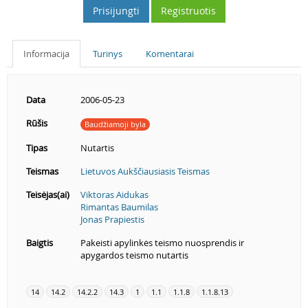
Prisijungti
Registruotis
Informacija
Turinys
Komentarai
Data
2006-05-23
Rūšis
Baudžiamoji byla
Tipas
Nutartis
Teismas
Lietuvos Aukščiausiasis Teismas
Teisėjas(ai)
Viktoras Aidukas
Rimantas Baumilas
Jonas Prapiestis
Baigtis
Pakeisti apylinkės teismo nuosprendis ir
apygardos teismo nutartis
14
14.2
14.2.2
14.3
1
1.1
1.1.8
1.1.8.13