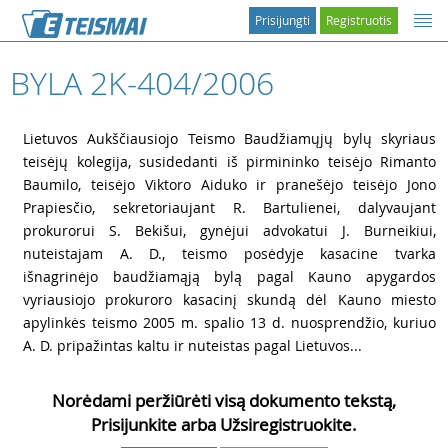
Prisijungti
Registruotis
BYLA 2K-404/2006
1
Lietuvos Aukščiausiojo Teismo Baudžiamųjų bylų skyriaus
teisėjų kolegija, susidedanti iš pirmininko teisėjo Rimanto
Baumilo, teisėjo Viktoro Aiduko ir pranešėjo teisėjo Jono
Prapiesčio, sekretoriaujant R. Bartulienei, dalyvaujant
prokurorui S. Bekišui, gynėjui advokatui J. Burneikiui,
nuteistajam A. D., teismo posėdyje kasacine tvarka
išnagrinėjo baudžiamąją bylą pagal Kauno apygardos
vyriausiojo prokuroro kasacinį skundą dėl Kauno miesto
apylinkės teismo 2005 m. spalio 13 d. nuosprendžio, kuriuo
A. D. pripažintas kaltu ir nuteistas pagal Lietuvos...
Norėdami peržiūrėti visą dokumento tekstą,
Prisijunkite arba Užsiregistruokite.