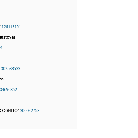
"
126119151
atstovas
4
”
302583533
as
04690352
NCOGNITO"
300042753