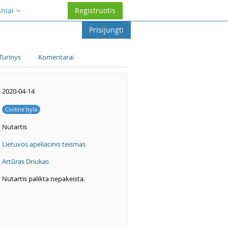
sniai
Registruotis
Prisijungti
Turinys
Komentarai
2020-04-14
Civilinė byla
Nutartis
Lietuvos apeliacinis teismas
Artūras Driukas
Nutartis palikta nepakeista.