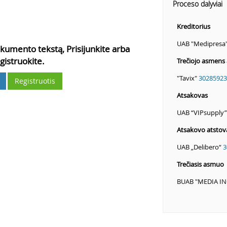
Proceso dalyviai
Kreditorius
UAB "Medipresa
kumento tekstą, Prisijunkite arba
gistruokite.
Trečiojo asmens 
"Tavix"
30285923
Registruotis
Atsakovas
UAB “VIPsupply
Atsakovo atstov
UAB „Delibero“
3
Trečiasis asmuo
BUAB "MEDIA I