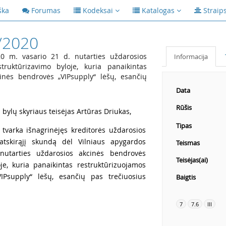
ška
Forumas
Kodeksai
Katalogas
Straip
/2020
0 m. vasario 21 d. nutarties uždarosios
Informacija
truktūrizavimo byloje, kuria panaikintas
inės bendrovės „VIPsupply“ lėšų, esančių
Data
Rūšis
ų bylų skyriaus teisėjas Artūras Driukas,
Tipas
 tvarka išnagrinėjęs kreditorės uždarosios
tskirąjį skundą dėl Vilniaus apygardos
Teismas
utarties uždarosios akcinės bendrovės
Teisėjas(ai)
oje, kuria panaikintas restruktūrizuojamos
IPsupply“ lėšų, esančių pas trečiuosius
Baigtis
7
7.6
III