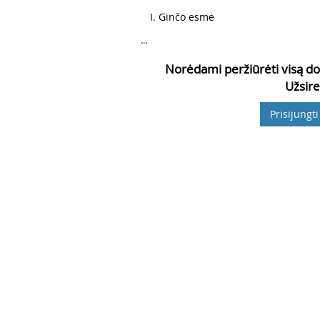
3
I. Ginčo esmė
...
Norėdami peržiūrėti visą do
Užsire
Prisijungti