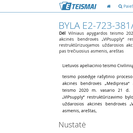
Paie
BYLA E2-723-381
Dėl
Vilniaus apygardos teismo 202
akcinės bendrovės „VIPsupply“ res
restruktūrizuojamos uždarosios akc
pas trečiuosius asmenis, areštas
1
Lietuvos apeliacinio teismo Civilini
2
teismo posėdyje rašytinio proceso
akcinės bendrovės „Medipresa“ a
teismo 2020 m. vasario 21 d. n
„VIPsupply“ restruktūrizavimo byl
uždarosios akcinės bendrovės „V
asmenis, areštas,
Nustatė