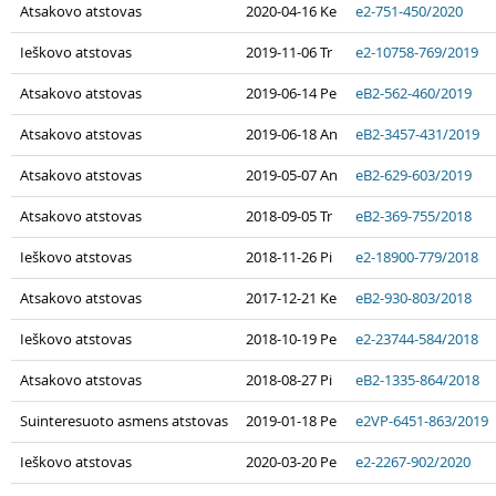
Atsakovo atstovas
2020-04-16 Ke
e2-751-450/2020
Ieškovo atstovas
2019-11-06 Tr
e2-10758-769/2019
Atsakovo atstovas
2019-06-14 Pe
eB2-562-460/2019
Atsakovo atstovas
2019-06-18 An
eB2-3457-431/2019
Atsakovo atstovas
2019-05-07 An
eB2-629-603/2019
Atsakovo atstovas
2018-09-05 Tr
eB2-369-755/2018
Ieškovo atstovas
2018-11-26 Pi
e2-18900-779/2018
Atsakovo atstovas
2017-12-21 Ke
eB2-930-803/2018
Ieškovo atstovas
2018-10-19 Pe
e2-23744-584/2018
Atsakovo atstovas
2018-08-27 Pi
eB2-1335-864/2018
Suinteresuoto asmens atstovas
2019-01-18 Pe
e2VP-6451-863/2019
Ieškovo atstovas
2020-03-20 Pe
e2-2267-902/2020