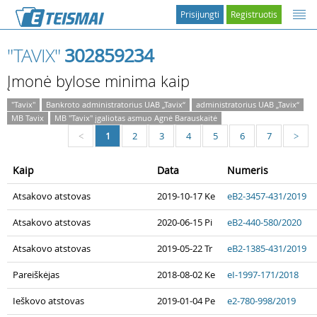
Prisijungti
Registruotis
"TAVIX"
302859234
Įmonė bylose minima kaip
"Tavix"
Bankroto administratorius UAB „Tavix“
administratorius UAB „Tavix“
MB Tavix
MB "Tavix" įgaliotas asmuo Agnė Barauskaitė
1
2
3
4
5
6
7
<
>
Kaip
Data
Numeris
Atsakovo atstovas
2019-10-17 Ke
eB2-3457-431/2019
Atsakovo atstovas
2020-06-15 Pi
eB2-440-580/2020
Atsakovo atstovas
2019-05-22 Tr
eB2-1385-431/2019
Pareiškėjas
2018-08-02 Ke
eI-1997-171/2018
Ieškovo atstovas
2019-01-04 Pe
e2-780-998/2019