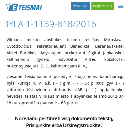
Prisijungti
Registruotis
BYLA 1-1139-818/2016
1
Vilniaus miesto apylinkės teismo teisėjas Miroslavas
Gvozdovičius, sekretoriaujant Benediktai Baranauskaitei,
Aistei Bareikei, dalyvaujant prokurorui Sigitui Jankauskui,
kaltinamojo gynėjui advokatui Alfred Sokolovski,
nukentėjusiajai I. D. Š., kaltinamajam R. V.,
2
viešame teisiamajame posėdyje išnagrinėjęs baudžiamąją
bylą, kurioje R. V., a.k. ( - ) gim. ( - ), LR pilietis, gyv. ( - ),
vidurinio išsilavinimo, dirbantis UAB ( - ) apdailininku,
nevedęs, teistas Vilniaus miesto 1 apylinkės teismo 2012-07-
18 nuosprendžiu (bausmė – 63 paros...
Norėdami peržiūrėti visą dokumento tekstą,
Prisijunkite arba Užsiregistruokite.