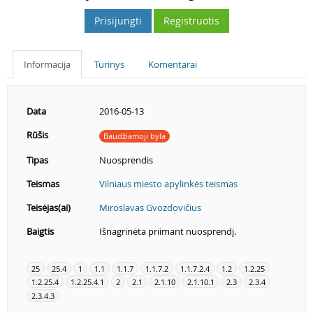
Prisijungti
Registruotis
Informacija
Turinys
Komentarai
Data
2016-05-13
Rūšis
Baudžiamoji byla
Tipas
Nuosprendis
Teismas
Vilniaus miesto apylinkės teismas
Teisėjas(ai)
Miroslavas Gvozdovičius
Baigtis
Išnagrinėta priimant nuosprendį.
25
25.4
1
1.1
1.1.7
1.1.7.2
1.1.7.2.4
1.2
1.2.25
1.2.25.4
1.2.25.4.1
2
2.1
2.1.10
2.1.10.1
2.3
2.3.4
2.3.4.3