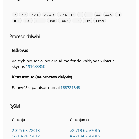
2
2.2
2.2.4
2.2.4.3
2.2.4.3.13
II
II.5
44
44.5
III
III.1
104
104.1
106
106.4
III.2
116
116.5
Proceso dalyviai
Ieškovas
Valstybinio socialinio draudimo fondo valdybos Vilniaus
skyrius
191683350
Kitas asmuo (ne proceso dalyvis)
Panevėžio pataisos namai
188721848
Ryšiai
Cituoja
Cituojama
2-326-675/2013
e2-719-675/2015
1-310-318/2012
e2-719-675/2015