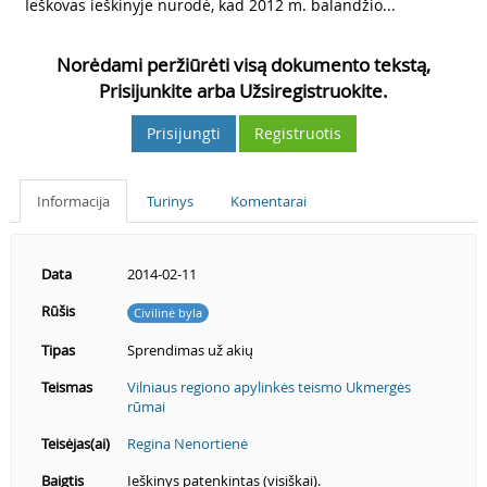
3
Ieškovas ieškinyje nurodė, kad 2012 m. balandžio...
Norėdami peržiūrėti visą dokumento tekstą,
Prisijunkite arba Užsiregistruokite.
Prisijungti
Registruotis
Informacija
Turinys
Komentarai
Data
2014-02-11
Rūšis
Civilinė byla
Tipas
Sprendimas už akių
Teismas
Vilniaus regiono apylinkės teismo Ukmergės
rūmai
Teisėjas(ai)
Regina Nenortienė
Baigtis
Ieškinys patenkintas (visiškai).