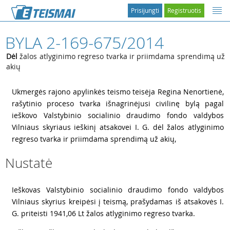
Prisijungti
Registruotis
BYLA 2-169-675/2014
Dėl
žalos atlyginimo regreso tvarka ir priimdama sprendimą už
akių
1
Ukmergės rajono apylinkės teismo teisėja Regina Nenortienė,
rašytinio proceso tvarka išnagrinėjusi civilinę bylą pagal
ieškovo Valstybinio socialinio draudimo fondo valdybos
Vilniaus skyriaus ieškinį atsakovei I. G. dėl žalos atlyginimo
regreso tvarka ir priimdama sprendimą už akių,
Nustatė
2
Ieškovas Valstybinio socialinio draudimo fondo valdybos
Vilniaus skyrius kreipėsi į teismą, prašydamas iš atsakovės I.
G. priteisti 1941,06 Lt žalos atlyginimo regreso tvarka.