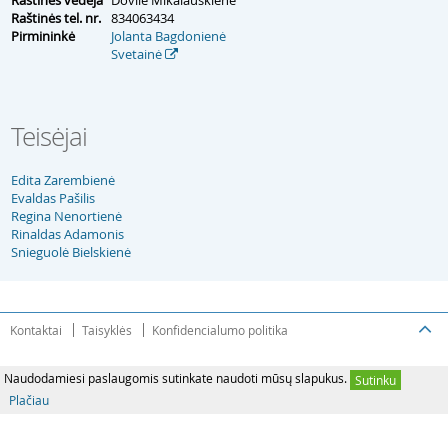
Raštinės vedėja
Dovilė Mikalauskienė
Raštinės tel. nr.
834063434
Pirmininkė
Jolanta Bagdonienė
Svetainė
Teisėjai
Edita Zarembienė
Evaldas Pašilis
Regina Nenortienė
Rinaldas Adamonis
Snieguolė Bielskienė
Kontaktai
Taisyklės
Konfidencialumo politika
Naudodamiesi paslaugomis sutinkate naudoti mūsų slapukus.
Sutinku
Plačiau