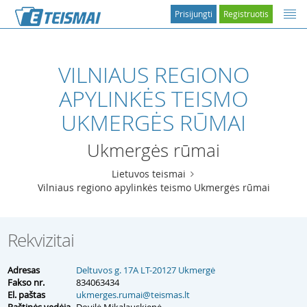
Prisijungti
Registruotis
VILNIAUS REGIONO
APYLINKĖS TEISMO
UKMERGĖS RŪMAI
Ukmergės rūmai
Lietuvos teismai
Vilniaus regiono apylinkės teismo Ukmergės rūmai
Rekvizitai
Adresas
Deltuvos g. 17A LT-20127 Ukmergė
Fakso nr.
834063434
El. paštas
ukmerges.rumai@teismas.lt