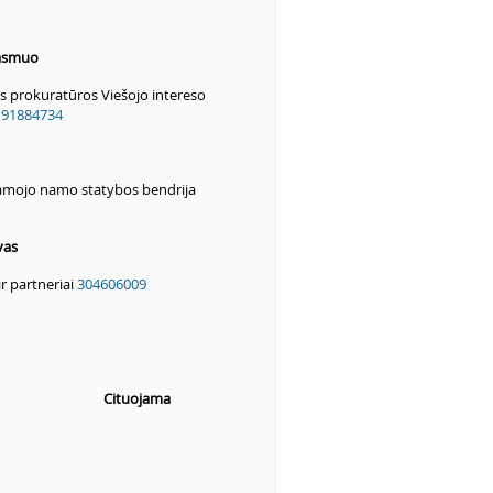
 asmuo
 prokuratūros Viešojo intereso
191884734
namojo namo statybos bendrija
vas
ir partneriai
304606009
Cituojama