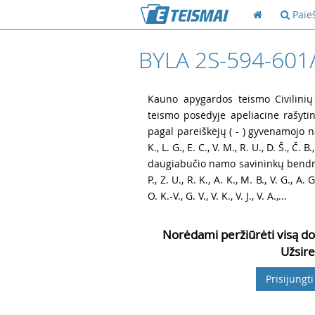
Paie
BYLA 2S-594-601
1
Kauno apygardos teismo Civilinių
teismo posėdyje apeliacine rašytin
pagal pareiškėjų ( - ) gyvenamojo nam
K., L. G., E. C., V. M., R. U., D. Š., Č. B.,
daugiabučio namo savininkų bendrijos „( 
P., Z. U., R. K., A. K., M. B., V. G., A. G
O. K.-V., G. V., V. K., V. J., V. A.,...
Norėdami peržiūrėti visą do
Užsire
Prisijungti