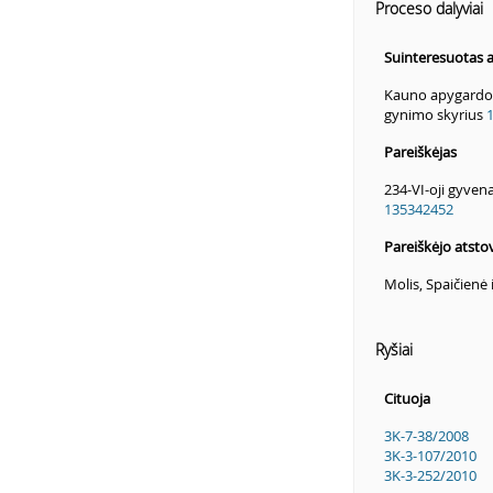
Proceso dalyviai
Suinteresuotas
Kauno apygardos
gynimo skyrius
Pareiškėjas
234-VI-oji gyve
135342452
Pareiškėjo atsto
Molis, Spaičienė 
Ryšiai
Cituoja
3K-7-38/2008
3K-3-107/2010
3K-3-252/2010