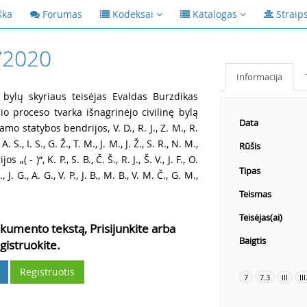
ška
Forumas
Kodeksai
Katalogas
Straip
/2020
Informacija
 bylų skyriaus teisėjas Evaldas Burzdikas
io proceso tvarka išnagrinėjo civilinę bylą
Data
o statybos bendrijos, V. D., R. J., Z. M., R.
 A. S., I. S., G. Ž., T. M., J. M., J. Ž., S. R., N. M.,
Rūšis
- )“, K. P., S. B., Č. Š., R. J., Š. V., J. F., O.
Tipas
., J. G., A. G., V. P., J. B., M. B., V. M. Č., G. M.,
Teismas
Teisėjas(ai)
kumento tekstą, Prisijunkite arba
Baigtis
gistruokite.
Registruotis
7
7.3
III
III