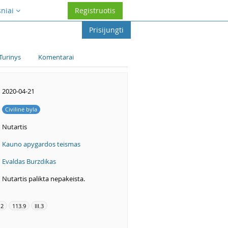
sniai
Registruotis
Prisijungti
Turinys
Komentarai
2020-04-21
Civilinė byla
Nutartis
Kauno apygardos teismas
Evaldas Burzdikas
Nutartis palikta nepakeista.
.2
113.9
III.3