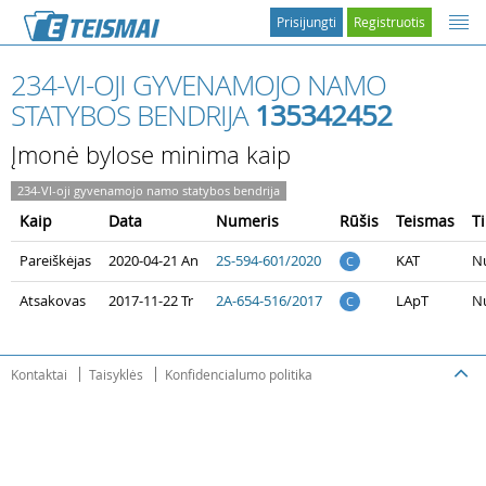
Prisijungti
Registruotis
234-VI-OJI GYVENAMOJO NAMO
STATYBOS BENDRIJA
135342452
Įmonė bylose minima kaip
234-VI-oji gyvenamojo namo statybos bendrija
Kaip
Data
Numeris
Rūšis
Teismas
T
Pareiškėjas
2020-04-21 An
2S-594-601/2020
KAT
Nu
C
Atsakovas
2017-11-22 Tr
2A-654-516/2017
LApT
Nu
C
Kontaktai
Taisyklės
Konfidencialumo politika