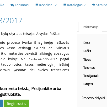
ška
Forumas
Kodeksai
Katalogas
Straip
8/2017
Informacija
ų bylų skyriaus teisėjas Alvydas Poškus,
inio proceso tvarka išnagrinėjęs ieškovės
Data
os kasos atskirąjį skundą dėl Vilniaus
Rūšis
6 d. nutarties pakeisti laikinųjų apsaugos
nėje byloje Nr. e2-4274-656/2017 pagal
Tipas
taupomosios kasos netiesioginį ieškinį
Teismas
drovei „Asnita“ dėl skolos tretiesiems
Teisėjas(ai)
Baigtis
kumento tekstą, Prisijunkite arba
gistruokite.
Proceso dalyviai
Registruotis