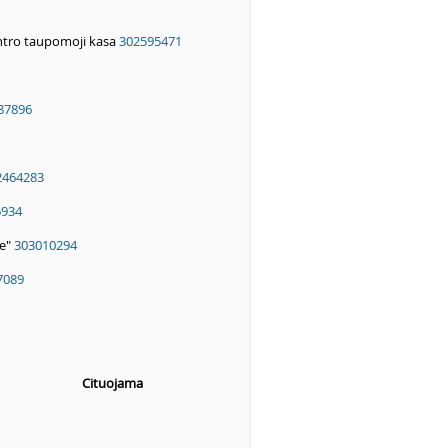
entro taupomoji kasa
302595471
87896
2464283
6934
de"
303010294
7089
Cituojama