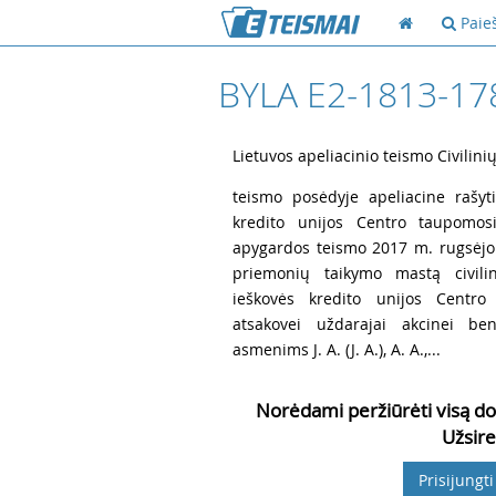
Paie
BYLA E2-1813-17
1
Lietuvos apeliacinio teismo Civilini
2
teismo posėdyje apeliacine rašyt
kredito unijos Centro taupomosi
apygardos teismo 2017 m. rugsėjo 
priemonių taikymo mastą civili
ieškovės kredito unijos Centro 
atsakovei uždarajai akcinei ben
asmenims J. A. (J. A.), A. A.,...
Norėdami peržiūrėti visą do
Užsire
Prisijungti