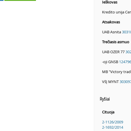
Ieškovas
Kredito unija C
Atsakovas
UAB Asnita
3031
Trečiasis asmuo
UAB OZER 77
30
-oji GNSB
12479
MB "Victory tra
VšĮ MYNT
30309
Ryšiai
Cituoja
2-1126/2009
2-1692/2014