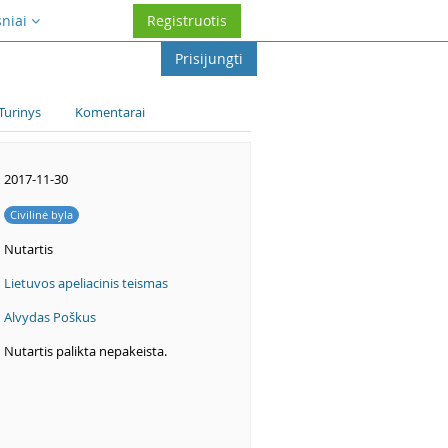
sniai
Registruotis
Prisijungti
Turinys
Komentarai
2017-11-30
Civilinė byla
Nutartis
Lietuvos apeliacinis teismas
Alvydas Poškus
Nutartis palikta nepakeista.