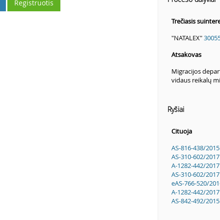
Registruotis
Trečiasis suinte
"NATALEX"
3005
Atsakovas
Migracijos depar
vidaus reikalų mi
Ryšiai
Cituoja
AS-816-438/2015
AS-310-602/2017
A-1282-442/2017
AS-310-602/2017
eAS-766-520/201
A-1282-442/2017
AS-842-492/2015