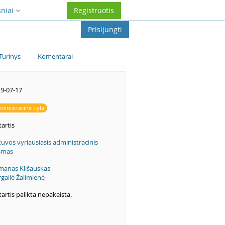
sniai
Registruotis
Prisijungti
Turinys
Komentarai
9-07-17
ministracinė byla
artis
tuvos vyriausiasis administracinis
smas
anas Klišauskas
rgailė Žalimienė
artis palikta nepakeista.