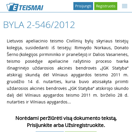
Prisijungti
Registruotis
BYLA 2-546/2012
1
Lietuvos apeliacinio teismo Civilinių bylų skyriaus teisėjų
kolegija, susidedanti iš teisėjų: Rimvydo Norkaus, Donato
Šerno (kolegijos pirmininko ir pranešėjo) ir Dalios Vasarienės,
teismo posėdyje apeliacine rašytinio proceso tvarka
išnagrinėjo uždarosios akcinės bendrovės „JGK Statyba“
atskirąjį skundą dėl Vilniaus apygardos teismo 2011 m.
gruodžio 14 d. nutarties, kuria buvo atsisakyta priimti
uždarosios akcinės bendrovės „JGK Statyba“ atskirojo skundo
dalį dėl Vilniaus apygardos teismo 2011 m. birželio 28 d.
nutarties ir Vilniaus apygardos...
Norėdami peržiūrėti visą dokumento tekstą,
Prisijunkite arba Užsiregistruokite.