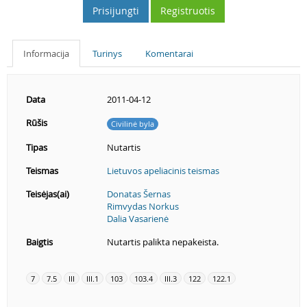
Prisijungti
Registruotis
Informacija
Turinys
Komentarai
Data
2011-04-12
Rūšis
Civilinė byla
Tipas
Nutartis
Teismas
Lietuvos apeliacinis teismas
Teisėjas(ai)
Donatas Šernas
Rimvydas Norkus
Dalia Vasarienė
Baigtis
Nutartis palikta nepakeista.
7
7.5
III
III.1
103
103.4
III.3
122
122.1