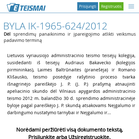
Prisijungti
Registruotis
BYLA IK-1965-624/2012
Dėl
sprendimų panaikinimo ir įpareigojimo atlikti veiksmus
padavimo terminą
1
Lietuvos vyriausiojo administracinio teismo teisėjų kolegija,
susidedanti iš teisėjų Audriaus Bakavecko (kolegijos
pirmininkas), Laimės Baltrūnaitės (pranešėja) ir Romano
Klišausko, teismo posėdyje rašytinio proceso tvarka
išnagrinėjo pareiškėjo
J. P. (
J. P.) prašymą atnaujinti
apeliacinio skundo dėl Vilniaus apygardos administracinio
teismo 2012 m. balandžio 30 d. sprendimo administracinėje
byloje pagal pareiškėjo
J. P. skundą atsakovams Neįgalumo ir
darbingumo nustatymo tarnybai ir Neįgalumo ir...
Norėdami peržiūrėti visą dokumento tekstą,
Prisijunkite arba Užsiregistruokite.