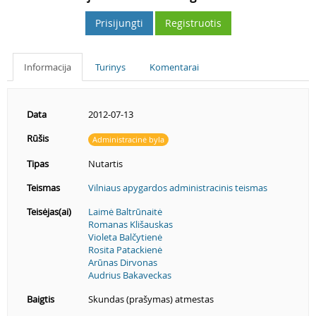
Prisijungti
Registruotis
Informacija
Turinys
Komentarai
Data
2012-07-13
Rūšis
Administracinė byla
Tipas
Nutartis
Teismas
Vilniaus apygardos administracinis teismas
Teisėjas(ai)
Laimė Baltrūnaitė
Romanas Klišauskas
Violeta Balčytienė
Rosita Patackienė
Arūnas Dirvonas
Audrius Bakaveckas
Baigtis
Skundas (prašymas) atmestas