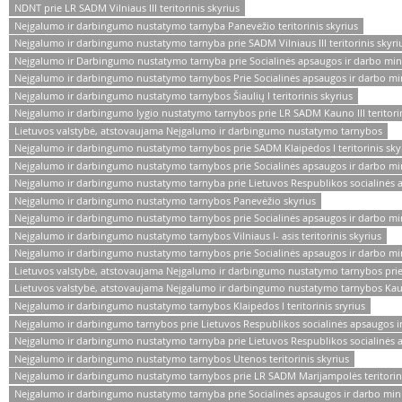
NDNT prie LR SADM Vilniaus III teritorinis skyrius
Neįgalumo ir darbingumo nustatymo tarnyba Panevėžio teritorinis skyrius
Neįgalumo ir darbingumo nustatymo tarnyba prie SADM Vilniaus III teritorinis skyri
Neįgalumo ir Darbingumo nustatymo tarnyba prie Socialinės apsaugos ir darbo mini
Neįgalumo ir darbingumo nustatymo tarnybos Prie Socialinės apsaugos ir darbo minist
Neįgalumo ir darbingumo nustatymo tarnybos Šiaulių I teritorinis skyrius
Neįgalumo ir darbingumo lygio nustatymo tarnybos prie LR SADM Kauno III teritorin
Lietuvos valstybė, atstovaujama Neįgalumo ir darbingumo nustatymo tarnybos
Neįgalumo ir darbingumo nustatymo tarnybos prie SADM Klaipėdos I teritorinis sky
Neįgalumo ir darbingumo nustatymo tarnybos prie Socialinės apsaugos ir darbo minis
Neįgalumo ir darbingumo nustatymo tarnyba prie Lietuvos Respublikos socialinės a
Neįgalumo ir darbingumo nustatymo tarnybos Panevėžio skyrius
Neįgalumo ir darbingumo nustatymo tarnybos prie Socialinės apsaugos ir darbo minist
Neįgalumo ir darbingumo nustatymo tarnybos Vilniaus I- asis teritorinis skyrius
Neįgalumo ir darbingumo nustatymo tarnybos prie Socialinės apsaugos ir darbo minist
Lietuvos valstybė, atstovaujama Neįgalumo ir darbingumo nustatymo tarnybos prie 
Lietuvos valstybė, atstovaujama Neįgalumo ir darbingumo nustatymo tarnybos Kauno 
Neįgalumo ir darbingumo nustatymo tarnybos Klaipėdos I teritorinis sryrius
Neįgalumo ir darbingumo tarnybos prie Lietuvos Respublikos socialinės apsaugos ir d
Neįgalumo ir darbingumo nustatymo tarnyba prie Lietuvos Respublikos socialinės apsa
Neįgalumo ir darbingumo nustatymo tarnybos Utenos teritorinis skyrius
Neįgalumo ir darbingumo nustatymo tarnybos prie LR SADM Marijampolės teritorini
Neįgalumo ir darbingumo nustatymo tarnyba prie Socialinės apsaugos ir darbo minist