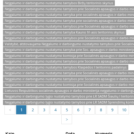
Neįgalumo ir darbingumo nustatymo tarnybos Biržų teritorinis skyrius
Neįgalumo ir darbingumo nustatymo tarnybos prie Socialinės apsaugos ir darbo minis
Neįgalumo ir darbingumo nustatymo tarnyba prie socialinės apsaugos ir darbo mini
Neįgalumo ir darbingumo nustatymo tarnyba prie socialinės apsaugos ir darbo minist
Neįgalumo ir darbingumo nustatymo tarnybos prie Socialinės apsaugos ir darbo mini
Neįgalumo ir darbingumo nustatymo tarnyba Kauno IV-asis teritorinis skyrius
Neįgalumo ir darbingumo nustatymo tarnybos prie Socialinės apsaugos ir darbo minis
Valstybė, atstovaujama Neįgalumo ir darbingumo nustatymo tarnybos prie Socialinė
Neįgalumo ir darbingumo nustatymo tarnyba prie Soc. apsaugos ir darbo ministerij
Neįgalumo ir darbingumo nustatymo komisija prie Socialinės apsaugos ir darbo mini
Neįgalumo ir darbingumo nustatymo tarnybos prie Socialinės apsaugos ir darbo ministe
Neįgalumo ir darbingumo nustatymo tarnybos Klaipėdos I teritorinis padalinys
Neįgalumo ir darbingumo nustatymo tarnyba prie Socialinės apsaugos ir darbo minister
Neįgalumo ir darbingumo nustatymo tarnybos prie Socialinės apsaugos ir darbo minis
Neįgalumo ir darbingumo nustatymo komisija prie Socialinės apsaugos ir darbo ministe
Lietuvos Respublikos socialinės apsaugos ir darbo ministerija neįgalumo ir darbi
Neįgalumo ir darbingumo lygio nustatymo tarnybos prie LR SADM Šiaulių I teritorini
Neįgalumo ir darbingumo lygio nustatymo tarnybos prie LR SADM Sprendimų kontr
1
2
3
4
5
6
7
8
9
10
<
>
Kaip
Data
Numeris
R