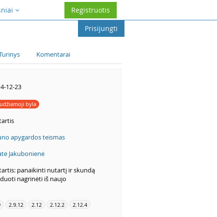
sniai
Registruotis
Prisijungti
Turinys
Komentarai
4-12-23
udžiamoji byla
artis
no apygardos teismas
atė Jakubonienė
artis: panaikinti nutartį ir skundą
duoti nagrinėti iš naujo
9
2.9.12
2.12
2.12.2
2.12.4