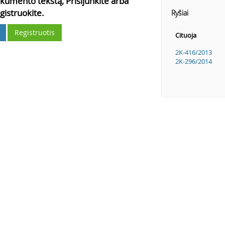
kumento tekstą, Prisijunkite arba
gistruokite.
Ryšiai
Registruotis
Cituoja
2K-416/2013
2K-296/2014