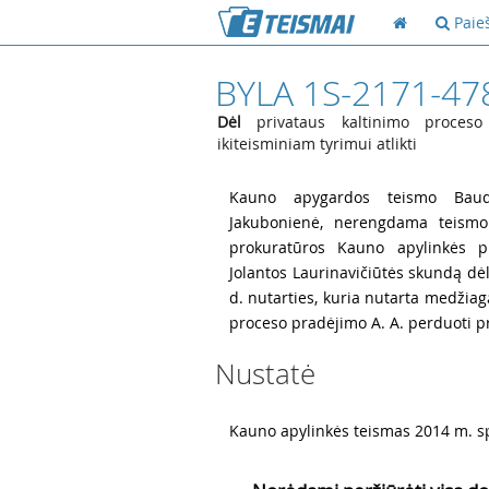
Paie
BYLA 1S-2171-47
Dėl
privataus kaltinimo proceso
ikiteisminiam tyrimui atlikti
1
Kauno apygardos teismo Baudž
Jakubonienė, nerengdama teismo
prokuratūros Kauno apylinkės pr
Jolantos Laurinavičiūtės skundą dė
d. nutarties, kuria nutarta medžiag
proceso pradėjimo A. A. perduoti pro
Nustatė
2
Kauno apylinkės teismas 2014 m. sp