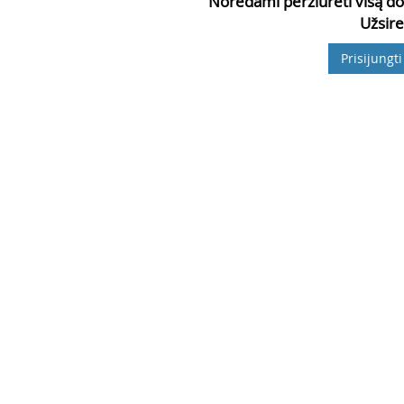
Norėdami peržiūrėti visą do
Užsire
Prisijungti