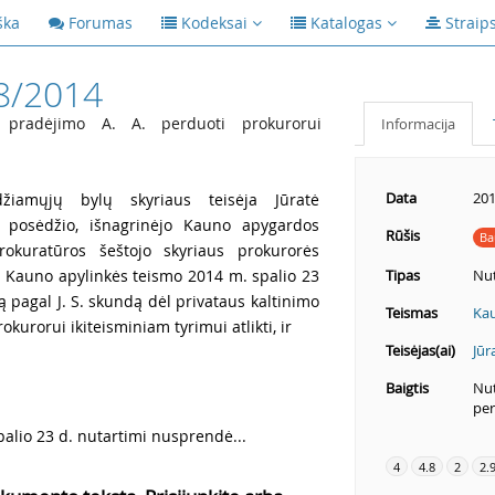
ška
Forumas
Kodeksai
Katalogas
Straip
8/2014
 pradėjimo A. A. perduoti prokurorui
Informacija
Data
201
iamųjų bylų skyriaus teisėja Jūratė
 posėdžio, išnagrinėjo Kauno apygardos
Rūšis
Ba
okuratūros šeštojo skyriaus prokurorės
l Kauno apylinkės teismo 2014 m. spalio 23
Tipas
Nut
ą pagal J. S. skundą dėl privataus kaltinimo
Teismas
Kau
kurorui ikiteisminiam tyrimui atlikti, ir
Teisėjas(ai)
Jūr
Baigtis
Nut
per
alio 23 d. nutartimi nusprendė...
4
4.8
2
2.