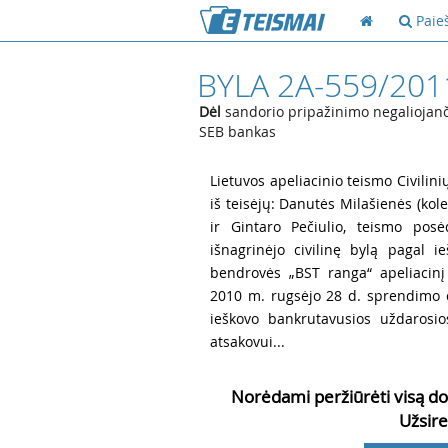
Paie
BYLA 2A-559/201
Dėl
sandorio pripažinimo negaliojanči
SEB bankas
1
Lietuvos apeliacinio teismo Civilini
iš teisėjų: Danutės Milašienės (kole
ir Gintaro Pečiulio, teismo posė
išnagrinėjo civilinę bylą pagal 
bendrovės „BST ranga“ apeliacin
2010 m. rugsėjo 28 d. sprendimo c
ieškovo bankrutavusios uždarosio
atsakovui...
Norėdami peržiūrėti visą do
Užsire