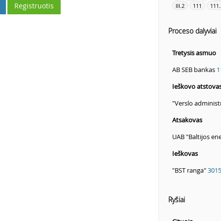
Registruotis
III.2
111
111.
Proceso dalyviai
Tretysis asmuo
AB SEB bankas
1
Ieškovo atstova
"Verslo adminis
Atsakovas
UAB "Baltijos ene
Ieškovas
"BST ranga"
301
Ryšiai