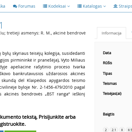
ška
Forumas
Kodeksai
Katalogas
Straip
1
u; tretieji asmenys: R. M., akcinė bendrovė
Informacija
Data
ų bylų skyriaus teisėjų kolegija, susidedanti
gijos pirmininkė ir pranešėja), Vyto Miliaus
Rūšis
dyje apeliacine rašytinio proceso tvarka
ieškovo bankrutavusios uždarosios akcinės
Tipas
į skundą dėl Klaipėdos apygardos teismo
Teismas
ivilinėje byloje Nr. 2-1456-479/2010 pagal
Teisėjas(ai)
s akcinės bendrovės „BST ranga“ ieškinį
Baigtis
kumento tekstą, Prisijunkite arba
gistruokite.
2
2.1
II
II.