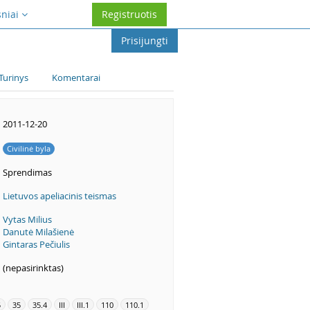
sniai
Registruotis
Prisijungti
Turinys
Komentarai
2011-12-20
Civilinė byla
Sprendimas
Lietuvos apeliacinis teismas
Vytas Milius
Danutė Milašienė
Gintaras Pečiulis
(nepasirinktas)
5
35
35.4
III
III.1
110
110.1