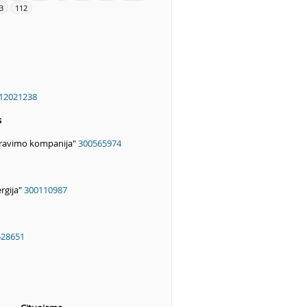
3
112
12021238
s
travimo kompanija"
300565974
rgija"
300110987
528651