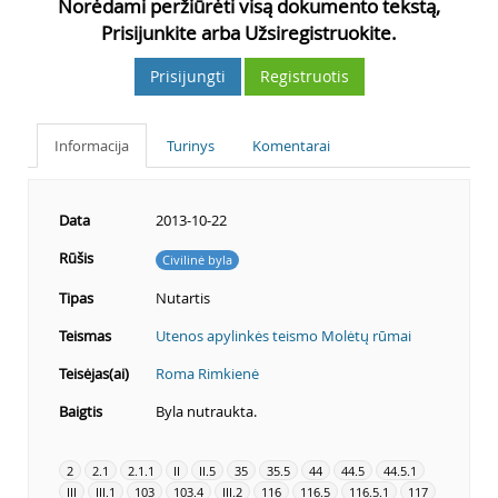
Norėdami peržiūrėti visą dokumento tekstą,
Prisijunkite arba Užsiregistruokite.
Prisijungti
Registruotis
Informacija
Turinys
Komentarai
Data
2013-10-22
Rūšis
Civilinė byla
Tipas
Nutartis
Teismas
Utenos apylinkės teismo Molėtų rūmai
Teisėjas(ai)
Roma Rimkienė
Baigtis
Byla nutraukta.
2
2.1
2.1.1
II
II.5
35
35.5
44
44.5
44.5.1
III
III.1
103
103.4
III.2
116
116.5
116.5.1
117