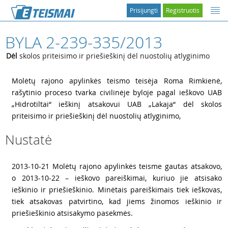
Prisijungti
Registruotis
BYLA 2-239-335/2013
Dėl
skolos priteisimo ir priešieškinį dėl nuostolių atlyginimo
1
Molėtų rajono apylinkės teismo teisėja Roma Rimkienė,
rašytinio proceso tvarka civilinėje byloje pagal ieškovo UAB
„Hidrotiltai“ ieškinį atsakovui UAB „Lakaja“ dėl skolos
priteisimo ir priešieškinį dėl nuostolių atlyginimo,
Nustatė
2
2013-10-21 Molėtų rajono apylinkės teisme gautas atsakovo,
o 2013-10-22 – ieškovo pareiškimai, kuriuo jie atsisako
ieškinio ir priešieškinio. Minėtais pareiškimais tiek ieškovas,
tiek atsakovas patvirtino, kad jiems žinomos ieškinio ir
priešieškinio atsisakymo pasekmės.