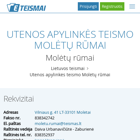
Prisijungti
Registruotis
UTENOS APYLINKĖS TEISMO
MOLĖTŲ RŪMAI
Molėtų rūmai
Lietuvos teismai
Utenos apylinkės teismo Molėtų rūmai
Rekvizitai
Adresas
Vilniaus g. 41 LT-33101 Molėtai
Fakso nr.
838342742
El. paštas
moletu.rumai@teismas.lt
Raštinės vedėja
Daiva Urbanavičiūtė - Zaburienė
Raštinės tel. nr.
838352937