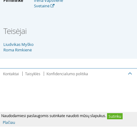
Pirmininkė
Irena Vapsvienė
Svetainė
Teisėjai
Liudvikas Myško
Roma Rimkienė
Kontaktai
Taisyklės
Konfidencialumo politika
Naudodamiesi paslaugomis sutinkate naudoti mūsų slapukus.
Sutinku
Plačiau