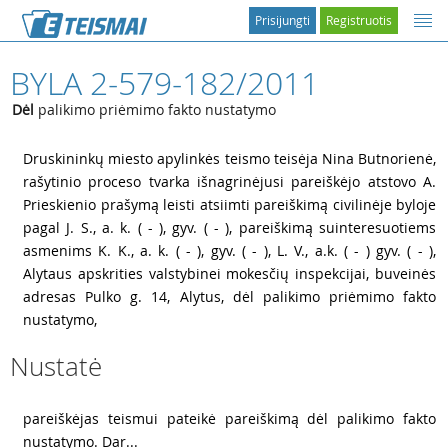
Prisijungti
Registruotis
BYLA 2-579-182/2011
Dėl
palikimo priėmimo fakto nustatymo
1
Druskininkų miesto apylinkės teismo teisėja Nina Butnorienė,
rašytinio proceso tvarka išnagrinėjusi pareiškėjo atstovo A.
Prieskienio prašymą leisti atsiimti pareiškimą civilinėje byloje
pagal J. S., a. k. ( - ), gyv. ( - ), pareiškimą suinteresuotiems
asmenims K. K., a. k. ( - ), gyv. ( - ), L. V., a.k. ( - ) gyv. ( - ),
Alytaus apskrities valstybinei mokesčių inspekcijai, buveinės
adresas Pulko g. 14, Alytus, dėl palikimo priėmimo fakto
nustatymo,
Nustatė
2
pareiškėjas teismui pateikė pareiškimą dėl palikimo fakto
nustatymo. Dar...