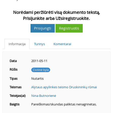
Norėdami peržiūrėti visą dokumento tekstą,
Prisijunkite arba Užsiregistruokite.
Prisijungti
Registruotis
Informacija
Turinys
Komentarai
Data
2011-05-11
Rūšis
Civilinė byla
Tipas
Nutartis
Teismas
Alytaus apylinkės teismo Druskininkų rūmai
Teisėjas(ai)
Nina Butnorienė
Baigtis
Pareiškimas/skundas paliktas nenagrinėtas.