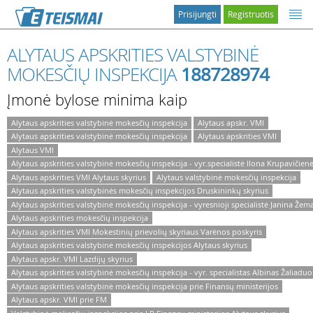
Prisijungti
Registruotis
ALYTAUS APSKRITIES VALSTYBINĖ
MOKESČIŲ INSPEKCIJA
188728974
Įmonė bylose minima kaip
Alytaus apskrities valstybinė mokesčių inspekcija
Alytaus apskr. VMI
Alytaus apskrities valstybinė mokesčių inspekcija
Alytaus apskrities VMI
Alytaus VMI
Alytaus apskrities valstybinė mokesčių inspekcija - vyr.specialistė Ilona Krupavičien
Alytaus apskrities VMI Alytaus skyrius
Alytaus valstybinė mokesčių inspekcija
Alytaus apskrities valstybinės mokesčių inspekcijos Druskininkų skyrius
Alytaus apskrities valstybinė mokesčių inspekcija - vyresnioji specialistė Janina Žem
Alytaus apskrities mokesčių inspekcija
Alytaus apskrities VMI Mokestinių prievolių skyriaus Varėnos poskyris
Alytaus apskrities valstybinė mokesčių inspekcijos Alytaus skyrius
Alytaus apskr. VMI Lazdijų skyrius
Alytaus apskrities valstybinė mokesčių inspekcija - vyr. specialistas Albinas Žaliaduo
Alytaus apskrities valstybinė mokesčių inspekcija prie Finansų ministerijos
Alytaus apskr. VMI prie FM