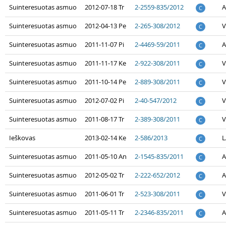
Suinteresuotas asmuo
2012-07-18 Tr
2-2559-835/2012
A
C
Suinteresuotas asmuo
2012-04-13 Pe
2-265-308/2012
V
C
Suinteresuotas asmuo
2011-11-07 Pi
2-4469-59/2011
A
C
Suinteresuotas asmuo
2011-11-17 Ke
2-922-308/2011
V
C
Suinteresuotas asmuo
2011-10-14 Pe
2-889-308/2011
V
C
Suinteresuotas asmuo
2012-07-02 Pi
2-40-547/2012
V
C
Suinteresuotas asmuo
2011-08-17 Tr
2-389-308/2011
V
C
Ieškovas
2013-02-14 Ke
2-586/2013
L
C
Suinteresuotas asmuo
2011-05-10 An
2-1545-835/2011
A
C
Suinteresuotas asmuo
2012-05-02 Tr
2-222-652/2012
A
C
Suinteresuotas asmuo
2011-06-01 Tr
2-523-308/2011
V
C
Suinteresuotas asmuo
2011-05-11 Tr
2-2346-835/2011
A
C