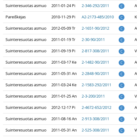
Suinteresuotas asmuo
2011-01-24 Pi
2-346-292/2011
A
C
Pareiškėjas
2010-11-29 Pi
A2-2173-485/2010
K
C
Suinteresuotas asmuo
2012-05-09 Tr
2-1651-90/2012
A
C
Suinteresuotas asmuo
2011-01-19 Tr
2-30-90/2011
A
C
Suinteresuotas asmuo
2011-09-19 Pi
2-817-308/2011
V
C
Suinteresuotas asmuo
2011-03-17 Ke
2-1482-90/2011
A
C
Suinteresuotas asmuo
2011-05-31 An
2-2848-90/2011
A
C
Suinteresuotas asmuo
2011-03-24 Ke
2-1583-292/2011
A
C
Suinteresuotas asmuo
2011-01-25 An
2-3-200/2011
V
C
Suinteresuotas asmuo
2012-12-17 Pi
2-4672-652/2012
A
C
Suinteresuotas asmuo
2011-08-16 An
2-913-308/2011
V
C
Suinteresuotas asmuo
2011-05-31 An
2-525-308/2011
V
C