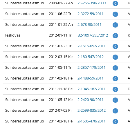
Suinteresuotas asmuo
2009-01-27 An
2S-255-390/2009
K
C
Suinteresuotas asmuo
2011-06-22 Tr
2-3272-59/2011
A
C
Suinteresuotas asmuo
2011-01-25 An
2-678-90/2011
A
C
Ieškovas
2012-01-11 Tr
B2-1097-395/2012
K
C
Suinteresuotas asmuo
2011-03-23 Tr
2-1615-652/2011
A
C
Suinteresuotas asmuo
2012-03-15 Ke
2-180-547/2012
V
C
Suinteresuotas asmuo
2011-05-11 Tr
2-2357-179/2011
A
C
Suinteresuotas asmuo
2011-03-18 Pe
2-1488-59/2011
A
C
Suinteresuotas asmuo
2011-11-18 Pe
2-1045-182/2011
D
C
Suinteresuotas asmuo
2011-05-12 Ke
2-2420-90/2011
A
C
Suinteresuotas asmuo
2012-07-02 Pi
2-2599-835/2012
A
C
Suinteresuotas asmuo
2011-03-18 Pe
2-1505-470/2011
A
C