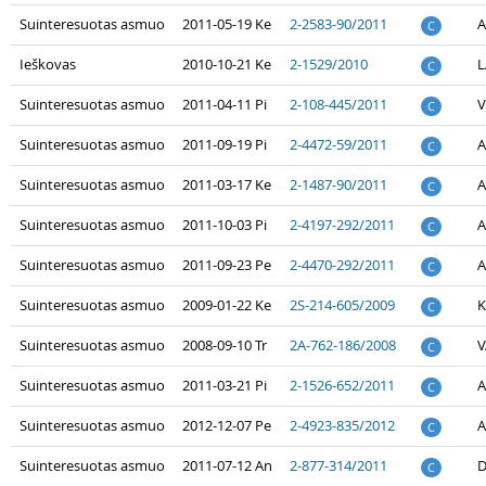
Suinteresuotas asmuo
2011-05-19 Ke
2-2583-90/2011
A
C
Ieškovas
2010-10-21 Ke
2-1529/2010
L
C
Suinteresuotas asmuo
2011-04-11 Pi
2-108-445/2011
V
C
Suinteresuotas asmuo
2011-09-19 Pi
2-4472-59/2011
A
C
Suinteresuotas asmuo
2011-03-17 Ke
2-1487-90/2011
A
C
Suinteresuotas asmuo
2011-10-03 Pi
2-4197-292/2011
A
C
Suinteresuotas asmuo
2011-09-23 Pe
2-4470-292/2011
A
C
Suinteresuotas asmuo
2009-01-22 Ke
2S-214-605/2009
K
C
Suinteresuotas asmuo
2008-09-10 Tr
2A-762-186/2008
V
C
Suinteresuotas asmuo
2011-03-21 Pi
2-1526-652/2011
A
C
Suinteresuotas asmuo
2012-12-07 Pe
2-4923-835/2012
A
C
Suinteresuotas asmuo
2011-07-12 An
2-877-314/2011
D
C