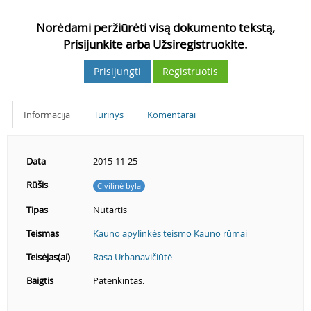
Norėdami peržiūrėti visą dokumento tekstą,
Prisijunkite arba Užsiregistruokite.
Prisijungti
Registruotis
Informacija
Turinys
Komentarai
Data
2015-11-25
Rūšis
Civilinė byla
Tipas
Nutartis
Teismas
Kauno apylinkės teismo Kauno rūmai
Teisėjas(ai)
Rasa Urbanavičiūtė
Baigtis
Patenkintas.