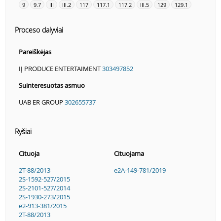
9
9.7
III
III.2
117
117.1
117.2
III.5
129
129.1
Proceso dalyviai
Pareiškėjas
IĮ PRODUCE ENTERTAIMENT
303497852
Suinteresuotas asmuo
UAB ER GROUP
302655737
Ryšiai
Cituoja
Cituojama
2T-88/2013
e2A-149-781/2019
2S-1592-527/2015
2S-2101-527/2014
2S-1930-273/2015
e2-913-381/2015
2T-88/2013