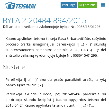
Prisijungti
Registruotis
BYLA 2-20484-894/2015
Dėl
antstolio veiksmų vykdomojoje byloje Nr. 0036/15/01296
1
Kauno apylinkės teismo teisėja Rasa Urbanavičiūtė, rašytinio
proceso tvarka išnagrinėjusi pareiškėjos IĮ „( - )“ skundą
suinteresuotiems asmenims antstolei A. A., UAB „( - )“ dėl
antstolio veiksmų vykdomojoje byloje Nr. 0036/15/01296,
Nustatė
2
Pareiškėja IĮ „( - )“ skundu prašo panaikinti areštą taikytą
banko sąskaitai Nr. ( - ).
3
Pareiškėja skunde nurodė, jog 2015-05-06 pareiškėja su
atskiruoju skundu kreipėsi į Kauno apygardos teismą dėl
2015-04-24 Kauno apylinkės teismo nutartimi IĮ „( - )“...