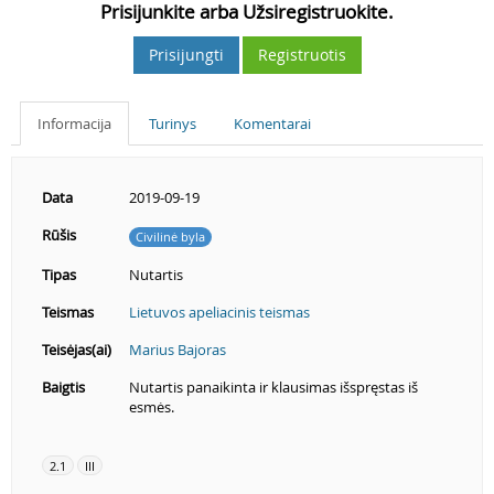
Prisijunkite arba Užsiregistruokite.
Prisijungti
Registruotis
Informacija
Turinys
Komentarai
Data
2019-09-19
Rūšis
Civilinė byla
Tipas
Nutartis
Teismas
Lietuvos apeliacinis teismas
Teisėjas(ai)
Marius Bajoras
Baigtis
Nutartis panaikinta ir klausimas išspręstas iš
esmės.
2.1
III