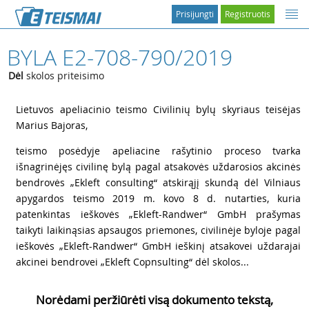
Prisijungti
Registruotis
BYLA E2-708-790/2019
Dėl
skolos priteisimo
1
Lietuvos apeliacinio teismo Civilinių bylų skyriaus teisėjas
Marius Bajoras,
2
teismo posėdyje apeliacine rašytinio proceso tvarka
išnagrinėjęs civilinę bylą pagal atsakovės uždarosios akcinės
bendrovės „Ekleft consulting“ atskirąjį skundą dėl Vilniaus
apygardos teismo 2019 m. kovo 8 d. nutarties, kuria
patenkintas ieškovės „Ekleft-Randwer“ GmbH prašymas
taikyti laikinąsias apsaugos priemones, civilinėje byloje pagal
ieškovės „Ekleft-Randwer“ GmbH ieškinį atsakovei uždarajai
akcinei bendrovei „Ekleft Copnsulting“ dėl skolos...
Norėdami peržiūrėti visą dokumento tekstą,