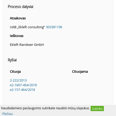
Proceso dalyviai
Atsakovas
UAB „Ekleft consulting“
303381196
Ieškovas
Ekleft-Randwer GmbH
Ryšiai
Cituoja
Cituojama
2-222/2013
e2-1607-464/2018
e2-157-464/2018
Naudodamiesi paslaugomis sutinkate naudoti mūsų slapukus.
Sutinku
Plačiau