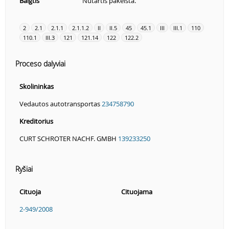
Baigtis
Nutartis pakeista.
2
2.1
2.1.1
2.1.1.2
II
II.5
45
45.1
III
III.1
110
110.1
III.3
121
121.14
122
122.2
Proceso dalyviai
Skolininkas
Vedautos autotransportas
234758790
Kreditorius
CURT SCHROTER NACHF. GMBH
139233250
Ryšiai
Cituoja
Cituojama
2-949/2008