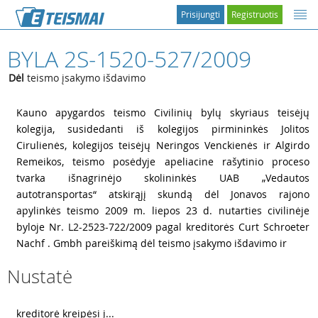
Prisijungti
Registruotis
BYLA 2S-1520-527/2009
Dėl
teismo įsakymo išdavimo
1
Kauno apygardos teismo Civilinių bylų skyriaus teisėjų
kolegija, susidedanti iš kolegijos pirmininkės Jolitos
Cirulienės, kolegijos teisėjų Neringos Venckienės ir Algirdo
Remeikos, teismo posėdyje apeliacine rašytinio proceso
tvarka išnagrinėjo skolininkės UAB „Vedautos
autotransportas“ atskirąjį skundą dėl Jonavos rajono
apylinkės teismo 2009 m. liepos 23 d. nutarties civilinėje
byloje Nr. L2-2523-722/2009 pagal kreditorės Curt Schroeter
Nachf . Gmbh pareiškimą dėl teismo įsakymo išdavimo ir
Nustatė
2
kreditorė kreipėsi į...