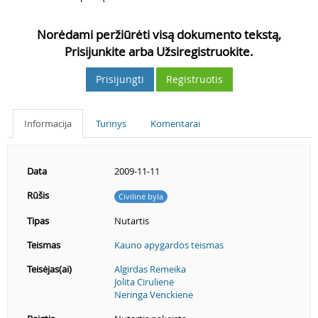
Norėdami peržiūrėti visą dokumento tekstą,
Prisijunkite arba Užsiregistruokite.
Prisijungti
Registruotis
Informacija
Turinys
Komentarai
Data
2009-11-11
Rūšis
Civilinė byla
Tipas
Nutartis
Teismas
Kauno apygardos teismas
Teisėjas(ai)
Algirdas Remeika
Jolita Cirulienė
Neringa Venckienė