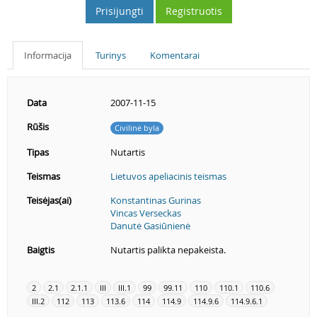
Prisijungti
Registruotis
Informacija
Turinys
Komentarai
Data
2007-11-15
Rūšis
Civilinė byla
Tipas
Nutartis
Teismas
Lietuvos apeliacinis teismas
Teisėjas(ai)
Konstantinas Gurinas
Vincas Verseckas
Danutė Gasiūnienė
Baigtis
Nutartis palikta nepakeista.
2
2.1
2.1.1
III
III.1
99
99.11
110
110.1
110.6
III.2
112
113
113.6
114
114.9
114.9.6
114.9.6.1