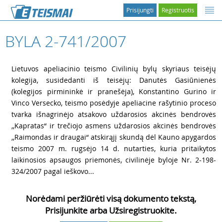
Prisijungti
Registruotis
BYLA 2-741/2007
1
Lietuvos apeliacinio teismo Civilinių bylų skyriaus teisėjų
kolegija, susidedanti iš teisėjų: Danutės Gasiūnienės
(kolegijos pirmininkė ir pranešėja), Konstantino Gurino ir
Vinco Versecko, teismo posėdyje apeliacine rašytinio proceso
tvarka išnagrinėjo atsakovo uždarosios akcinės bendrovės
,,Kapratas“ ir trečiojo asmens uždarosios akcinės bendrovės
,,Raimondas ir draugai“ atskirąjį skundą dėl Kauno apygardos
teismo 2007 m. rugsėjo 14 d. nutarties, kuria pritaikytos
laikinosios apsaugos priemonės, civilinėje byloje Nr. 2-198-
324/2007 pagal ieškovo...
Norėdami peržiūrėti visą dokumento tekstą,
Prisijunkite arba Užsiregistruokite.