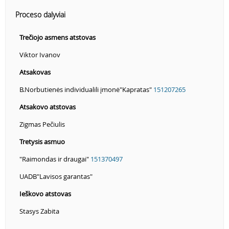
Proceso dalyviai
Trečiojo asmens atstovas
Viktor Ivanov
Atsakovas
B.Norbutienės individualili įmonė"Kapratas"
151207265
Atsakovo atstovas
Zigmas Pečiulis
Tretysis asmuo
"Raimondas ir draugai"
151370497
UADB"Lavisos garantas"
Ieškovo atstovas
Stasys Zabita