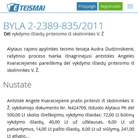
Prisijungti
Registruotis
BYLA 2-2389-835/2011
Dėl
vykdymo išlaidų priteisimo iš skolininkės V. Ž
1
Alytaus rajono apylinkės teismo teisėja Audra Dudzinskienė,
rašytinio proceso tvarka išnagrinėjusi antstolės Angelės
Kvaraciejienės pareiškimą dėl vykdymo išlaidų priteisimo iš
skolininkės V. Ž.
Nustatė
2
Antstolė Angelė Kvaraciejienė prašo priteisti iš skolininkės V.
Ž. vykdomojo dokumento Nr. N424709, išduoto Alytaus PK dėl
500,00 Lt skolos išieškojimo, vykdymo išlaidas: 72,00 Lt būtinų
vykdymo išlaidų, 40,00 Lt už užklausas, 6,00 Lt už
patvarkymus, 14,00 Lt pašto išlaidų, 6,00 Lt už siūlymą, 241,00
Lt atlygio...