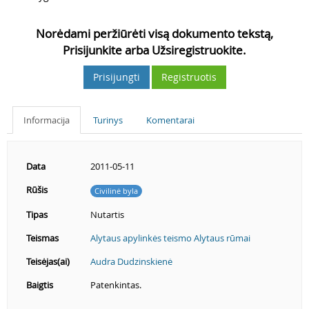
Norėdami peržiūrėti visą dokumento tekstą,
Prisijunkite arba Užsiregistruokite.
Prisijungti
Registruotis
Informacija
Turinys
Komentarai
Data
2011-05-11
Rūšis
Civilinė byla
Tipas
Nutartis
Teismas
Alytaus apylinkės teismo Alytaus rūmai
Teisėjas(ai)
Audra Dudzinskienė
Baigtis
Patenkintas.