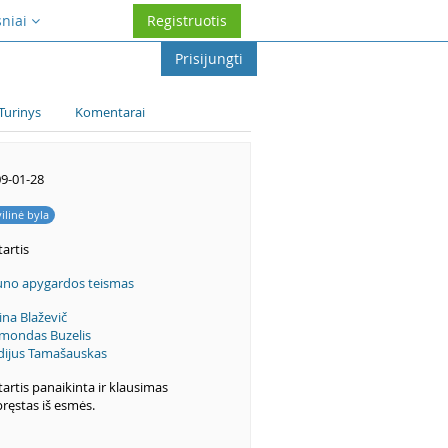
sniai
Registruotis
Prisijungti
Turinys
Komentarai
9-01-28
vilinė byla
artis
no apygardos teismas
ina Blaževič
mondas Buzelis
dijus Tamašauskas
artis panaikinta ir klausimas
pręstas iš esmės.