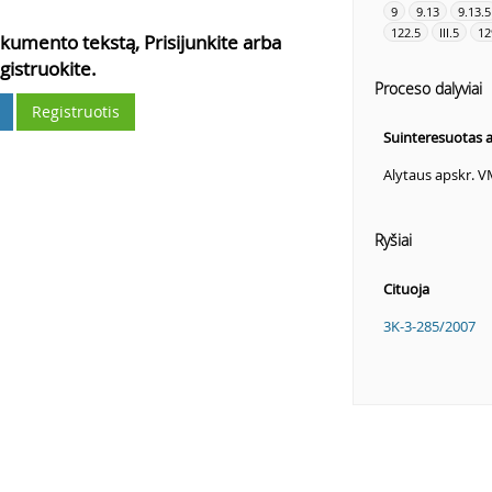
9
9.13
9.13.5
122.5
III.5
12
kumento tekstą, Prisijunkite arba
gistruokite.
Proceso dalyviai
Registruotis
Suinteresuotas
Alytaus apskr. 
Ryšiai
Cituoja
3K-3-285/2007