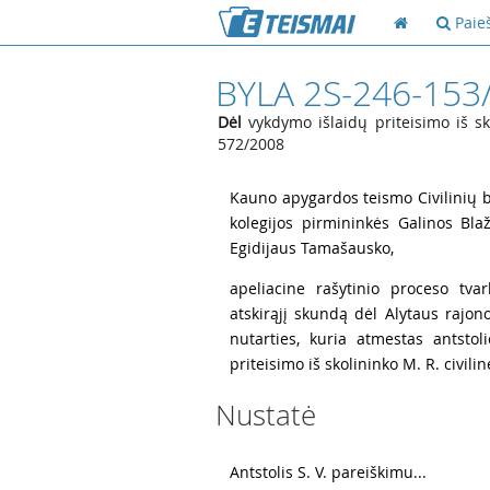
Paie
BYLA 2S-246-153
Dėl
vykdymo išlaidų priteisimo iš sko
572/2008
1
Kauno apygardos teismo Civilinių by
kolegijos pirmininkės Galinos Blaž
Egidijaus Tamašausko,
2
apeliacine rašytinio proceso tvar
atskirąjį skundą dėl Alytaus rajon
nutarties, kuria atmestas antsto
priteisimo iš skolininko M. R. civili
Nustatė
3
Antstolis S. V. pareiškimu...