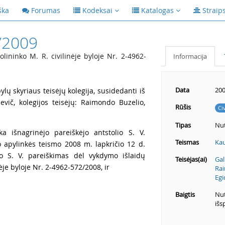
ška
Forumas
Kodeksai
Katalogas
Straip
/2009
lininko M. R. civilinėje byloje Nr. 2-4962-
Informacija
Data
200
lų skyriaus teisėjų kolegija, susidedanti iš
evič, kolegijos teisėjų: Raimondo Buzelio,
Rūšis
Ci
Tipas
Nut
ka išnagrinėjo pareiškėjo antstolio S. V.
Teismas
Kau
o apylinkės teismo 2008 m. lapkričio 12 d.
lio S. V. pareiškimas dėl vykdymo išlaidų
Teisėjas(ai)
Gal
nėje byloje Nr. 2-4962-572/2008, ir
Rai
Egi
Baigtis
Nut
išs