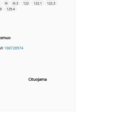
III
III.3
122
122.1
122.3
9
129.4
 asmuo
VMI
188728974
Cituojama