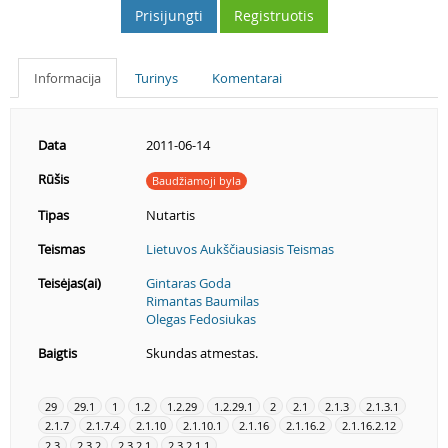
Prisijungti
Registruotis
Informacija
Turinys
Komentarai
Data
2011-06-14
Rūšis
Baudžiamoji byla
Tipas
Nutartis
Teismas
Lietuvos Aukščiausiasis Teismas
Teisėjas(ai)
Gintaras Goda
Rimantas Baumilas
Olegas Fedosiukas
Baigtis
Skundas atmestas.
29
29.1
1
1.2
1.2.29
1.2.29.1
2
2.1
2.1.3
2.1.3.1
2.1.7
2.1.7.4
2.1.10
2.1.10.1
2.1.16
2.1.16.2
2.1.16.2.12
2.3
2.3.2
2.3.2.1
2.3.2.1.1