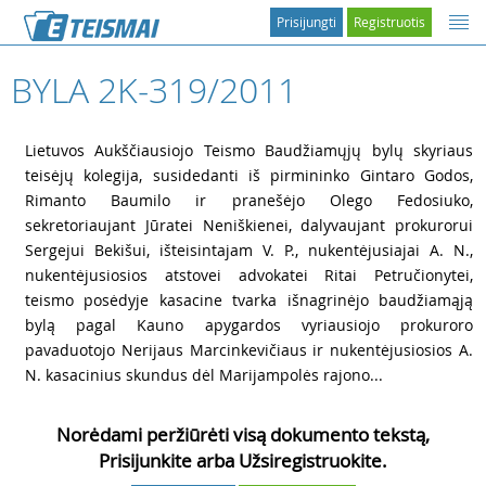
Prisijungti
Registruotis
BYLA 2K-319/2011
1
Lietuvos Aukščiausiojo Teismo Baudžiamųjų bylų skyriaus
teisėjų kolegija, susidedanti iš pirmininko Gintaro Godos,
Rimanto Baumilo ir pranešėjo Olego Fedosiuko,
sekretoriaujant Jūratei Neniškienei, dalyvaujant prokurorui
Sergejui Bekišui, išteisintajam V. P., nukentėjusiajai A. N.,
nukentėjusiosios atstovei advokatei Ritai Petručionytei,
teismo posėdyje kasacine tvarka išnagrinėjo baudžiamąją
bylą pagal Kauno apygardos vyriausiojo prokuroro
pavaduotojo Nerijaus Marcinkevičiaus ir nukentėjusiosios A.
N. kasacinius skundus dėl Marijampolės rajono...
Norėdami peržiūrėti visą dokumento tekstą,
Prisijunkite arba Užsiregistruokite.