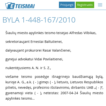
Prisijungti
Registruotis
BYLA 1-448-167/2010
1
Šiaulių miesto apylinkės teismo teisėjas Alfredas Vilbikas,
2
sekretoriaujant Ernestai Baltutienei,
3
dalyvaujant prokurorei Rasai Valančienei,
4
gynėjui advokatui Vidai Povilaitienei,
5
nukentėjusiems A. N. ir S. Z.,
6
viešame teismo posėdyje išnagrinėjo baudžiamąją bylą,
kurioje A. G., a.k. ( - ) gimęs ( - ), lietuvis, Lietuvos Respublikos
pilietis, nevedęs, profesinio išsilavinimo, dirbantis UAB „( - )“,
gyvenamoji vieta ( - ), neteistas: 2007-04-24 Šiaulių miesto
apylinkės teismo...