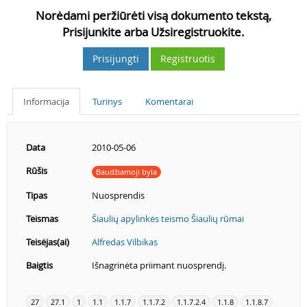
Norėdami peržiūrėti visą dokumento tekstą,
Prisijunkite arba Užsiregistruokite.
Prisijungti
Registruotis
Informacija
Turinys
Komentarai
Data
2010-05-06
Rūšis
Baudžiamoji byla
Tipas
Nuosprendis
Teismas
Šiaulių apylinkės teismo Šiaulių rūmai
Teisėjas(ai)
Alfredas Vilbikas
Baigtis
Išnagrinėta priimant nuosprendį.
27
27.1
1
1.1
1.1.7
1.1.7.2
1.1.7.2.4
1.1.8
1.1.8.7