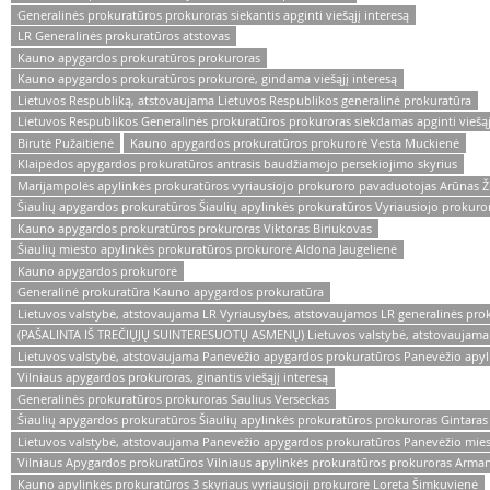
Generalinės prokuratūros prokuroras siekantis apginti viešąjį interesą
LR Generalinės prokuratūros atstovas
Kauno apygardos prokuratūros prokuroras
Kauno apygardos prokuratūros prokurorė, gindama viešąjį interesą
Lietuvos Respubliką, atstovaujama Lietuvos Respublikos generalinė prokuratūra
Lietuvos Respublikos Generalinės prokuratūros prokuroras siekdamas apginti viešąj
Birutė Pužaitienė
Kauno apygardos prokuratūros prokurorė Vesta Muckienė
Klaipėdos apygardos prokuratūros antrasis baudžiamojo persekiojimo skyrius
Marijampolės apylinkės prokuratūros vyriausiojo prokuroro pavaduotojas Arūnas 
Šiaulių apygardos prokuratūros Šiaulių apylinkės prokuratūros Vyriausiojo proku
Kauno apygardos prokuratūros prokuroras Viktoras Biriukovas
Šiaulių miesto apylinkės prokuratūros prokurorė Aldona Jaugelienė
Kauno apygardos prokurorė
Generalinė prokuratūra Kauno apygardos prokuratūra
Lietuvos valstybė, atstovaujama LR Vyriausybės, atstovaujamos LR generalinės pro
(PAŠALINTA IŠ TREČIŲJŲ SUINTERESUOTŲ ASMENŲ) Lietuvos valstybė, atstovaujama 
Lietuvos valstybė, atstovaujama Panevėžio apygardos prokuratūros Panevėžio apyl
Vilniaus apygardos prokuroras, ginantis viešąjį interesą
Generalinės prokuratūros prokuroras Saulius Verseckas
Šiaulių apygardos prokuratūros Šiaulių apylinkės prokuratūros prokuroras Gintaras 
Lietuvos valstybė, atstovaujama Panevėžio apygardos prokuratūros Panevėžio mies
Vilniaus Apygardos prokuratūros Vilniaus apylinkės prokuratūros prokuroras Arma
Kauno apylinkės prokuratūros 3 skyriaus vyriausioji prokurorė Loreta Šimkuvienė