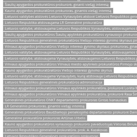
Šiaulių apygardos prokuratūros prokurorė, ginanti viešąjį interesą
Kauno apygardos prokuratūros prokuroras, ginantis viešąjį interesą
Lietuvos valstybės atstovės Lietuvos Vyriausybės atstovė Lietuvos Respublikos gen
Lietuvos Respublika atstovaujama LR Generalinė prokuratūra
Lietuvos valstybė, atstovaujama Lietuvos Respublikos Vyriausybės, atstovaujamos 
Šiaulių apygardos prokuratūros Šiaulių apylinkės prokuratūros vyriausiojo prokuro
Lietuvos Respublikos generalinės prokuratūros Viešojo intereso gynimo skyriaus p
Vilniaus apygardos prokuratūros Viešojo intereso gynimo skyriaus prokuroras, ginant
Lietuvos valstybė, atstovaujama Lietuvos Respublikos Vyriausybės, atstovaujamos 
Lietuvos valstybė, atstovaujama Vyriausybės, atstovaujamos Lietuvos Respublikos 
Vilniaus apygardos prokuratūros Vilniaus miesto apylinkės prokuratūros Pirmojo skyr
Kauno apygardos prokuratūratūros Viešojo intereso gynimo skyrius
Lietuvos valstybė, atstovaujama Vyriausybės, kurią atstovauja Lietuvos Respubliko
Lietuvos Respublikos generalinės prokuratūros administracija
Vilniaus apygardos prokuratūros Vilniaus apylinkės prokuratūra, prokurorė Loreta 
Vilniaus apygardos prokuratūros Vilniaus apylinkės prokuratūra, prokurorė Rasa Š
Generalinės prokuratūros ONKT departamento prokuroras Gintas Ivanauskas
LR Generalinis prokuroras, ginantis viešąjį interesą
Generalinės prokuratūros Baudžiamojo persekiojimo departamento prokurorė Dain
Generalinė prokuratūra prokuroras Artūnas Urbelis
Kauno apygardos prokuratūros vyriausiojo prokuroro pavaduotojas Viktoras Biriu
Lietuvos Respublikos generalinė prokuratūra, prok. A. Kazakovas
Lietuvos Respublikos Generalinės prokuratūros prokuroras