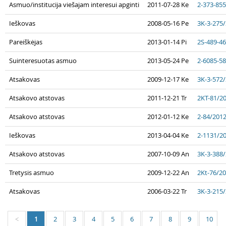
Asmuo/institucija viešajam interesui apginti
2011-07-28 Ke
2-373-85
Ieškovas
2008-05-16 Pe
3K-3-275
Pareiškėjas
2013-01-14 Pi
2S-489-4
Suinteresuotas asmuo
2013-05-24 Pe
2-6085-5
Atsakovas
2009-12-17 Ke
3K-3-572
Atsakovo atstovas
2011-12-21 Tr
2KT-81/2
Atsakovo atstovas
2012-01-12 Ke
2-84/201
Ieškovas
2013-04-04 Ke
2-1131/2
Atsakovo atstovas
2007-10-09 An
3K-3-388
Tretysis asmuo
2009-12-22 An
2Kt-76/2
Atsakovas
2006-03-22 Tr
3K-3-215
1
2
3
4
5
6
7
8
9
10
<