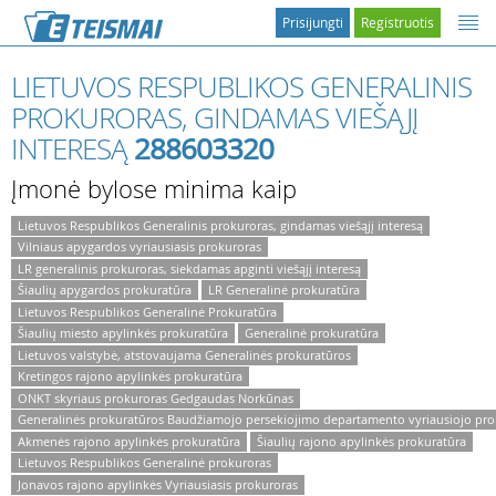
Prisijungti
Registruotis
LIETUVOS RESPUBLIKOS GENERALINIS
PROKURORAS, GINDAMAS VIEŠĄJĮ
INTERESĄ
288603320
Įmonė bylose minima kaip
Lietuvos Respublikos Generalinis prokuroras, gindamas viešąjį interesą
Vilniaus apygardos vyriausiasis prokuroras
LR generalinis prokuroras, siekdamas apginti viešąjį interesą
Šiaulių apygardos prokuratūra
LR Generalinė prokuratūra
Lietuvos Respublikos Generalinė Prokuratūra
Šiaulių miesto apylinkės prokuratūra
Generalinė prokuratūra
Lietuvos valstybė, atstovaujama Generalinės prokuratūros
Kretingos rajono apylinkės prokuratūra
ONKT skyriaus prokuroras Gedgaudas Norkūnas
Generalinės prokuratūros Baudžiamojo persekiojimo departamento vyriausiojo pr
Akmenės rajono apylinkės prokuratūra
Šiaulių rajono apylinkės prokuratūra
Lietuvos Respublikos Generalinė prokuroras
Jonavos rajono apylinkės Vyriausiasis prokuroras