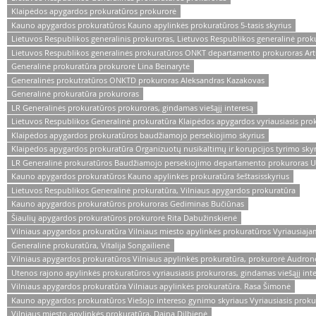
Klaipėdos apygardos prokuratūros prokurorė
Kauno apygardos prokuratūros Kauno apylinkės prokuratūros 5-tasis skyrius
Lietuvos Respublikos generalinis prokuroras, Lietuvos Respublikos generalinė prok
Lietuvos Respublikos generalinės prokuratūros ONKT departamento prokuroras Artū
Generalinė prokuratūra prokurorė Lina Beinarytė
Generalinės prokutratūros ONKTD prokuroras Aleksandras Kazakovas
Generalinė prokuratūra prokuroras
LR Generalinės prokuratūros prokuroras, gindamas viešąjį interesą
Lietuvos Respublikos Generalinė prokuratūra Klaipėdos apygardos vyriausiasis pro
Klaipėdos apygardos prokuratūros baudžiamojo persekiojimo skyrius
Klaipėdos apygardos prokuratūra Organizuotų nusikaltimų ir korupcijos tyrimo skyr
LR Generalinė prokuratūros Baudžiamojo persekiojimo departamento prokuroras U
Kauno apygardos prokuratūros Kauno apylinkės prokuratūra šeštasisskyrius
Lietuvos Respublikos Generalinė prokuratūra, Vilniaus apygardos prokuratūra
Kauno apygardos prokuratūros prokuroras Gediminas Bučiūnas
Šiaulių apygardos prokuratūros prokurorė Rita Dabužinskienė
Vilniaus apygardos prokuratūra Vilniaus miesto apylinkės prokuratūros Vyriausiaja
Generalinė prokuratūra, Vitalija Songailienė
Vilniaus apygardos prokuratūros Vilniaus apylinkės prokuratūra, prokurorė Audron
Utenos rajono apylinkės prokuratūros vyriausiasis prokuroras, gindamas viešąjį int
Vilniaus apygardos prokuratūra Vilniaus apylinkės prokuratūra. Rasa Šimonė
Kauno apygardos prokuratūros Viešojo intereso gynimo skyriaus Vyriausiasis proku
Vilniaus miesto apylinkės prokuratūra, Daina Dilbienė