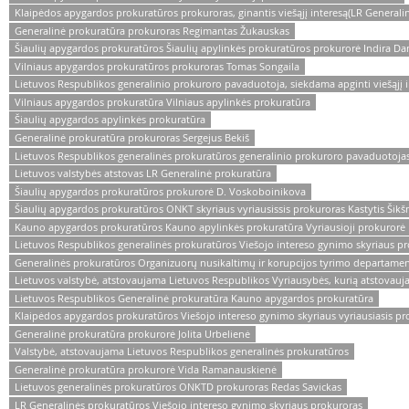
Klaipėdos apygardos prokuratūros prokuroras, ginantis viešąjį interesą(LR Generali
Generalinė prokuratūra prokuroras Regimantas Žukauskas
Šiaulių apygardos prokuratūros Šiaulių apylinkės prokuratūros prokurorė Indira D
Vilniaus apygardos prokuratūros prokuroras Tomas Songaila
Lietuvos Respublikos generalinio prokuroro pavaduotoja, siekdama apginti viešąjį 
Vilniaus apygardos prokuratūra Vilniaus apylinkės prokuratūra
Šiaulių apygardos apylinkės prokuratūra
Generalinė prokuratūra prokuroras Sergejus Bekiš
Lietuvos Respublikos generalinės prokuratūros generalinio prokuroro pavaduotojas
Lietuvos valstybės atstovas LR Generalinė prokuratūra
Šiaulių apygardos prokuratūros prokurorė D. Voskoboinikova
Šiaulių apygardos prokuratūros ONKT skyriaus vyriausissis prokuroras Kastytis Šikš
Kauno apygardos prokuratūros Kauno apylinkės prokuratūra Vyriausioji prokuror
Lietuvos Respublikos generalinės prokuratūros Viešojo intereso gynimo skyriaus prok
Generalinės prokuratūros Organizuorų nusikaltimų ir korupcijos tyrimo departame
Lietuvos valstybė, atstovaujama Lietuvos Respublikos Vyriausybės, kurią atstovauj
Lietuvos Respublikos Generalinė prokuratūra Kauno apygardos prokuratūra
Klaipėdos apygardos prokuratūros Viešojo intereso gynimo skyriaus vyriausiasis prok
Generalinė prokuratūra prokurorė Jolita Urbelienė
Valstybė, atstovaujama Lietuvos Respublikos generalinės prokuratūros
Generalinė prokuratūra prokurorė Vida Ramanauskienė
Lietuvos generalinės prokuratūros ONKTD prokuroras Redas Savickas
LR Generalinės prokuratūros Viešojo intereso gynimo skyriaus prokuroras