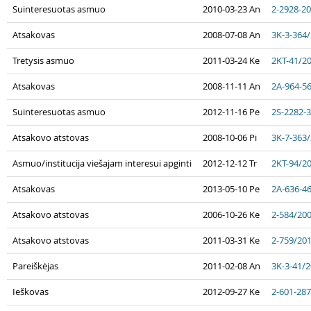
Suinteresuotas asmuo
2010-03-23 An
2-2928-2
Atsakovas
2008-07-08 An
3K-3-364
Tretysis asmuo
2011-03-24 Ke
2KT-41/2
Atsakovas
2008-11-11 An
2A-964-5
Suinteresuotas asmuo
2012-11-16 Pe
2S-2282-
Atsakovo atstovas
2008-10-06 Pi
3K-7-363
Asmuo/institucija viešajam interesui apginti
2012-12-12 Tr
2KT-94/2
Atsakovas
2013-05-10 Pe
2A-636-4
Atsakovo atstovas
2006-10-26 Ke
2-584/20
Atsakovo atstovas
2011-03-31 Ke
2-759/20
Pareiškėjas
2011-02-08 An
3K-3-41/
Ieškovas
2012-09-27 Ke
2-601-28