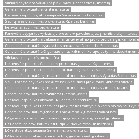
Vilniaus apygardos vyriausias prokuroras, ginantis viešąjį interesą
Generalinė prokuratūra, Gintaras Jasaitis
Lietuvos Respublika, atstovaujama Generalinės prokuratūros
Šiaulių miesto apylinkės prokuratūra, Ričardas Bendikas
Jonavos raj.apylinkės prokuratūra
Panevėžio apygardos vyriausiojo prokuroro pavaduotojas, ginantis viešąjį interesą
Generalinė prokuratūra Laikinai einantis Generalinio prokuroro pareigas Raimonda
Generalinė prokuratūra vyriausiasis prokuroras Raimondas Petrauskas
Generalinė prokuratūra Organizuotų nusikaltimų ir korupcijos tyrimo departamento
Vilniaus m. apylinkės prokuratūra
Lietuvos Respublikos Generalinis prokuroras ginant viešąjį interesą
Lietuvos Respublikos Generalinė prokuratūra, ginanti viešąjį interesą
Generalinė prokuratūra generalinio prokuroro pavaduotojas Vytautas Barkauskas
Šiaulių miesto apylinkės prokuratūros vyriausiasis prokuroras Gintautas Vileikis
Generalinė prokuratūra generalinio prokuroro pavaduotojas Gintaras Jasaitis
Generalinė prokuratūra prokuroras Gintaras Jasaitis
Lietuvos Respublikos atstovas LR Generalinė prokuratūra
Lietuvos Respublikos Generalinės prokuratūros Valstybinio kaltinimo skyriaus vyr.
Generalinė prokuratūra generalinis prokuroras Algimantas Valantinas
LR generalinio prokuroro pavaduotojas,siekdamas apginti viešąjį interesą
LR Generalinė prokuratūra (institucija, kurios veiksmai skundžiami)
LR valstybė atstovaujama Generalinės prokuratūros
LR Generalinio prokuroro pavaduotoja, gindama viešąjį interesą