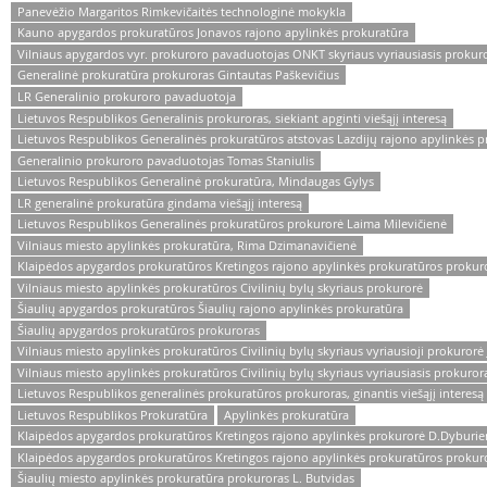
Panevėžio Margaritos Rimkevičaitės technologinė mokykla
Kauno apygardos prokuratūros Jonavos rajono apylinkės prokuratūra
Vilniaus apygardos vyr. prokuroro pavaduotojas ONKT skyriaus vyriausiasis prok
Generalinė prokuratūra prokuroras Gintautas Paškevičius
LR Generalinio prokuroro pavaduotoja
Lietuvos Respublikos Generalinis prokuroras, siekiant apginti viešąjį interesą
Lietuvos Respublikos Generalinės prokuratūros atstovas Lazdijų rajono apylinkės 
Generalinio prokuroro pavaduotojas Tomas Staniulis
Lietuvos Respublikos Generalinė prokuratūra, Mindaugas Gylys
LR generalinė prokuratūra gindama viešąjį interesą
Lietuvos Respublikos Generalinės prokuratūros prokurorė Laima Milevičienė
Vilniaus miesto apylinkės prokuratūra, Rima Dzimanavičienė
Klaipėdos apygardos prokuratūros Kretingos rajono apylinkės prokuratūros prokuror
Vilniaus miesto apylinkės prokuratūros Civilinių bylų skyriaus prokurorė
Šiaulių apygardos prokuratūros Šiaulių rajono apylinkės prokuratūra
Šiaulių apygardos prokuratūros prokuroras
Vilniaus miesto apylinkės prokuratūros Civilinių bylų skyriaus vyriausioji prokurorė J
Vilniaus miesto apylinkės prokuratūros Civilinių bylų skyriaus vyriausiasis prokurora
Lietuvos Respublikos generalinės prokuratūros prokuroras, ginantis viešąjį interesą
Lietuvos Respublikos Prokuratūra
Apylinkės prokuratūra
Klaipėdos apygardos prokuratūros Kretingos rajono apylinkės prokurorė D.Dyburi
Klaipėdos apygardos prokuratūros Kretingos rajono apylinkės prokuratūros prokur
Šiaulių miesto apylinkės prokuratūra prokuroras L. Butvidas