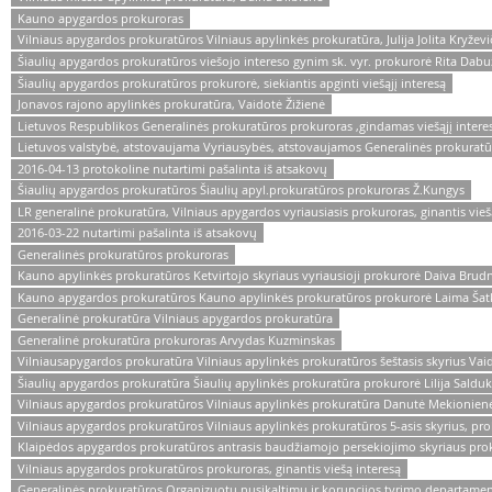
Kauno apygardos prokuroras
Vilniaus apygardos prokuratūros Vilniaus apylinkės prokuratūra, Julija Jolita Kryževi
Šiaulių apygardos prokuratūros viešojo intereso gynim sk. vyr. prokurorė Rita Dabu
Šiaulių apygardos prokuratūros prokurorė, siekiantis apginti viešąjį interesą
Jonavos rajono apylinkės prokuratūra, Vaidotė Žižienė
Lietuvos Respublikos Generalinės prokuratūros prokuroras ,gindamas viešąjį intere
Lietuvos valstybė, atstovaujama Vyriausybės, atstovaujamos Generalinės prokuratū
2016-04-13 protokoline nutartimi pašalinta iš atsakovų
Šiaulių apygardos prokuratūros Šiaulių apyl.prokuratūros prokuroras Ž.Kungys
LR generalinė prokuratūra, Vilniaus apygardos vyriausiasis prokuroras, ginantis viešą
2016-03-22 nutartimi pašalinta iš atsakovų
Generalinės prokuratūros prokuroras
Kauno apylinkės prokuratūros Ketvirtojo skyriaus vyriausioji prokurorė Daiva Brud
Kauno apygardos prokuratūros Kauno apylinkės prokuratūros prokurorė Laima Šat
Generalinė prokuratūra Vilniaus apygardos prokuratūra
Generalinė prokuratūra prokuroras Arvydas Kuzminskas
Vilniausapygardos prokuratūra Vilniaus apylinkės prokuratūros šeštasis skyrius Va
Šiaulių apygardos prokuratūra Šiaulių apylinkės prokuratūra prokurorė Lilija Saldu
Vilniaus apygardos prokuratūros Vilniaus apylinkės prokuratūra Danutė Mekionien
Vilniaus apygardos prokuratūros Vilniaus apylinkės prokuratūros 5-asis skyrius, p
Klaipėdos apygardos prokuratūros antrasis baudžiamojo persekiojimo skyriaus pro
Vilniaus apygardos prokuratūros prokuroras, ginantis viešą interesą
Generalinės prokuratūros Organizuotų nusikaltimų ir korupcijos tyrimo departamen