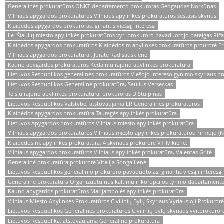
Generalinės prokuratūros ONKT departamento prokuroras Gedgaudas Norkūnas
Vilniaus apygardos prokuratūros Vilniaus apylinkes prokuratūros šeštasis skyrius
Klaipėdos apygardos prokuroras, ginantis viešąjį interesą
l.e. Šiaulių miesto apylinkės prokuratūros vyr. prokuroro pavaduotojo pareigas Rič
Klaipėdos apygardos prokuratūros Klaipėdos m.apylinkės prokuratūros prourorė Er
Vilniaus apygardos prokuratūra , Jūratė Radišauskienė
Kauno apygardos prokuratūros Kėdainių rajono apylinkės prokuratūra
Lietuvos Respublikos generalinės prokuratūros Viešojo intereso gynimo skyriaus pr
Lietuvos Respublikos Generalinė prokuratūra, Saulius Verseckas
Telšių rajono apylinkės prokuratūra, prokuroras D.Stulpinas
Lietuvos Respublikos Valstybė, atstovaujama LR Generalinės prokuratūros
Klaipėdos apygardos prokuratūra Tauragės apylinkės prokuratūra
Lietuvos Apygardos prokuratūros Vilniaus miesto apylinkės prokuratūra
Vilniaus apygardos prokuratūros Vilniaus miesto apylinkės prokuratūros Pirmojo (Nus
Klaipėdos m. apylinkės prokuratūra, 4 skyriaus prokurorė V.Tilvikienė.
Vilniaus apygardos prokuratūros Vilniaus apylinkės prokuratūra, Valentas Gritė
Generalinė prokuratūra prokurorė Vitalija Songailienė
Lietuvos Respublikos generalinio prokuroro pavaduotojas, ginantis viešąjį interesą
Generalinė prokuratūra Organizuotų nusikaltimų ir korupcijos tyrimo dapartamento 
Kauno apygardos prokuratūros Marijampolės apylinkės prokuratūra
Vilniaus Miesto Apylinkės Prokuratūros Civilinių Bylų Skyriaus Vyriausioji Prokurorė,
Lietuvos Respublikos Generalinės prokuratūros Civilinių bylų skyriaus vyr.prokurorė 
Lietuvos Respublika, atstovaujama Generalinė prokuratūra