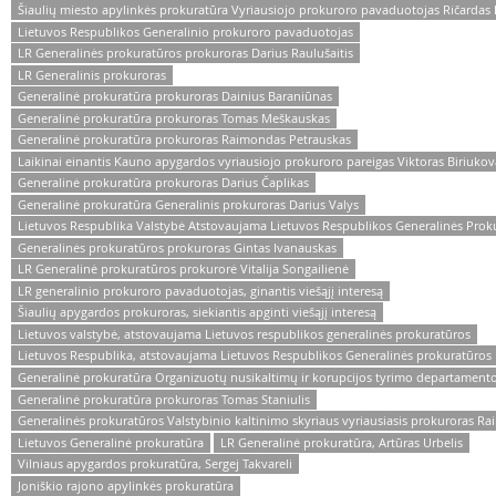
Šiaulių miesto apylinkės prokuratūra Vyriausiojo prokuroro pavaduotojas Ričardas
Lietuvos Respublikos Generalinio prokuroro pavaduotojas
LR Generalinės prokuratūros prokuroras Darius Raulušaitis
LR Generalinis prokuroras
Generalinė prokuratūra prokuroras Dainius Baraniūnas
Generalinė prokuratūra prokuroras Tomas Meškauskas
Generalinė prokuratūra prokuroras Raimondas Petrauskas
Laikinai einantis Kauno apygardos vyriausiojo prokuroro pareigas Viktoras Biriukov
Generalinė prokuratūra prokuroras Darius Čaplikas
Generalinė prokuratūra Generalinis prokuroras Darius Valys
Lietuvos Respublika Valstybė Atstovaujama Lietuvos Respublikos Generalinės Prok
Generalinės prokuratūros prokuroras Gintas Ivanauskas
LR Generalinė prokuratūros prokurorė Vitalija Songailienė
LR generalinio prokuroro pavaduotojas, ginantis viešąjį interesą
Šiaulių apygardos prokuroras, siekiantis apginti viešąjį interesą
Lietuvos valstybė, atstovaujama Lietuvos respublikos generalinės prokuratūros
Lietuvos Respublika, atstovaujama Lietuvos Respublikos Generalinės prokuratūros
Generalinė prokuratūra Organizuotų nusikaltimų ir korupcijos tyrimo departament
Generalinė prokuratūra prokuroras Tomas Staniulis
Generalinės prokuratūros Valstybinio kaltinimo skyriaus vyriausiasis prokuroras R
Lietuvos Generalinė prokuratūra
LR Generalinė prokuratūra, Artūras Urbelis
Vilniaus apygardos prokuratūra, Sergej Takvareli
Joniškio rajono apylinkės prokuratūra