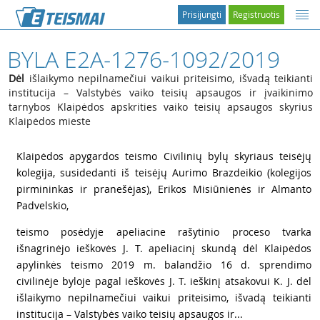
Prisijungti
Registruotis
BYLA E2A-1276-1092/2019
Dėl
išlaikymo nepilnamečiui vaikui priteisimo, išvadą teikianti
institucija – Valstybės vaiko teisių apsaugos ir įvaikinimo
tarnybos Klaipėdos apskrities vaiko teisių apsaugos skyrius
Klaipėdos mieste
1
Klaipėdos apygardos teismo Civilinių bylų skyriaus teisėjų
kolegija, susidedanti iš teisėjų Aurimo Brazdeikio (kolegijos
pirmininkas ir pranešėjas), Erikos Misiūnienės ir Almanto
Padvelskio,
2
teismo posėdyje apeliacine rašytinio proceso tvarka
išnagrinėjo ieškovės J. T. apeliacinį skundą dėl Klaipėdos
apylinkės teismo 2019 m. balandžio 16 d. sprendimo
civilinėje byloje pagal ieškovės J. T. ieškinį atsakovui K. J. dėl
išlaikymo nepilnamečiui vaikui priteisimo, išvadą teikianti
institucija – Valstybės vaiko teisių apsaugos ir...