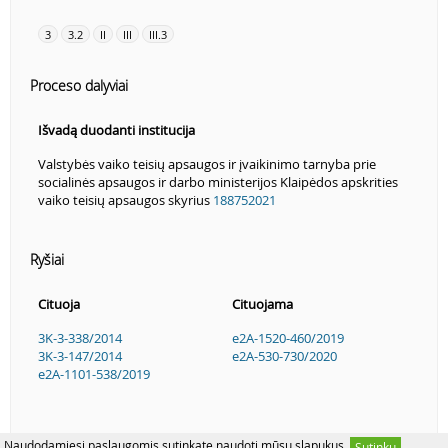
3
3.2
II
III
III.3
Proceso dalyviai
Išvadą duodanti institucija
Valstybės vaiko teisių apsaugos ir įvaikinimo tarnyba prie
socialinės apsaugos ir darbo ministerijos Klaipėdos apskrities
vaiko teisių apsaugos skyrius
188752021
Ryšiai
Cituoja
Cituojama
3K-3-338/2014
e2A-1520-460/2019
3K-3-147/2014
e2A-530-730/2020
e2A-1101-538/2019
Naudodamiesi paslaugomis sutinkate naudoti mūsų slapukus.
Sutinku