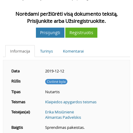
Norėdami peržiūrėti visą dokumento tekstą,
Prisijunkite arba Užsiregistruokite.
Prisijungti
Registruotis
Informacija
Turinys
Komentarai
Data
2019-12-12
Rūšis
Civilinė byla
Tipas
Nutartis
Teismas
Klaipėdos apygardos teismas
Teisėjas(ai)
Erika Misiūnienė
Almantas Padvelskis
Baigtis
Sprendimas pakeistas.