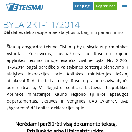
Prisijungti
Registruotis
BYLA 2KT-11/2014
Dėl
dalies deklaracijos apie statybos užbaigimą panaikinimo
1
Šiaulių apygardos teismo Civilinių bylų skyriaus pirmininkas
Vytautas Kursevičius, susipažinęs su Raseinių rajono
apylinkės teismo žinioje esančia civiline byla Nr. 2-205-
476/2014 pagal pareiškėjo Valstybinės teritorijų planavimo ir
statybos inspekcijos prie Aplinkos ministerijos ieškinį
atsakovui R. A., tretieji asmenys Raseinių rajono savivaldybės
administracija, VĮ Registrų centras, Lietuvos Respublikos
Aplinkos ministerijos Kauno regiono aplinkos apsaugos
departamentas, Lietuvos ir Vengrijos UAB „Vianrė“, UAB
„Agrorema“ dėl dalies deklaracijos apie...
Norėdami peržiūrėti visą dokumento tekstą,
Prisijunkite arba Užsiregistruokite.