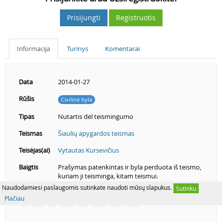
Prisijungti
Registruotis
Informacija
Turinys
Komentarai
Data
2014-01-27
Rūšis
Civilinė byla
Tipas
Nutartis dėl teismingumo
Teismas
Šiaulių apygardos teismas
Teisėjas(ai)
Vytautas Kursevičius
Baigtis
Prašymas patenkintas ir byla perduota iš teismo,
kuriam ji teisminga, kitam teismui.
Naudodamiesi paslaugomis sutinkate naudoti mūsų slapukus.
Sutinku
Plačiau
4
4.2
III
III.1
94
94.4
98
98.3