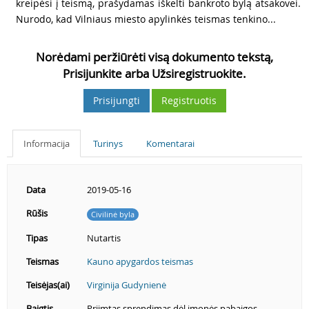
kreipėsi į teismą, prašydamas iškelti bankroto bylą atsakovei.
Nurodo, kad Vilniaus miesto apylinkės teismas tenkino...
Norėdami peržiūrėti visą dokumento tekstą,
Prisijunkite arba Užsiregistruokite.
Prisijungti
Registruotis
Informacija
Turinys
Komentarai
Data
2019-05-16
Rūšis
Civilinė byla
Tipas
Nutartis
Teismas
Kauno apygardos teismas
Teisėjas(ai)
Virginija Gudynienė
Baigtis
Priimtas sprendimas dėl įmonės pabaigos.