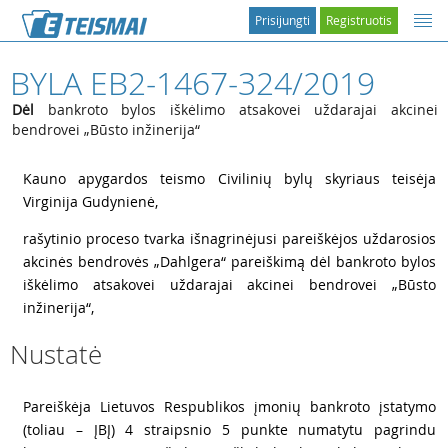
Prisijungti
Registruotis
BYLA EB2-1467-324/2019
Dėl
bankroto bylos iškėlimo atsakovei uždarajai akcinei
bendrovei „Būsto inžinerija“
1
Kauno apygardos teismo Civilinių bylų skyriaus teisėja
Virginija Gudynienė,
2
rašytinio proceso tvarka išnagrinėjusi pareiškėjos uždarosios
akcinės bendrovės „Dahlgera“ pareiškimą dėl bankroto bylos
iškėlimo atsakovei uždarajai akcinei bendrovei „Būsto
inžinerija“,
Nustatė
3
Pareiškėja Lietuvos Respublikos įmonių bankroto įstatymo
(toliau – ĮBĮ) 4 straipsnio 5 punkte numatytu pagrindu