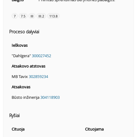
7
7.5
III
III.2
113.8
Proceso dalyviai
Ieškovas
"Dahlgera"
300027452
Atsakovo atstovas
MB Tavix
302859234
Atsakovas
Būsto inžinerija
304118903
Ryšiai
Cituoja
Cituojama