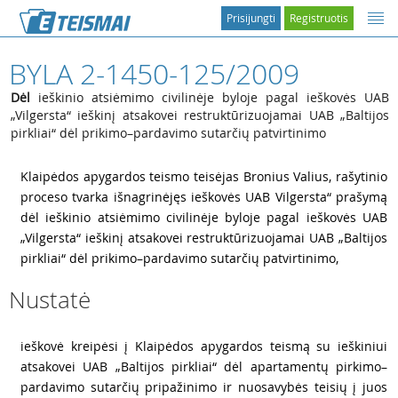
Prisijungti
Registruotis
BYLA 2-1450-125/2009
Dėl
ieškinio atsiėmimo civilinėje byloje pagal ieškovės UAB
„Vilgersta“ ieškinį atsakovei restruktūrizuojamai UAB „Baltijos
pirkliai“ dėl prikimo–pardavimo sutarčių patvirtinimo
1
Klaipėdos apygardos teismo teisėjas Bronius Valius, rašytinio
proceso tvarka išnagrinėjęs ieškovės UAB Vilgersta“ prašymą
dėl ieškinio atsiėmimo civilinėje byloje pagal ieškovės UAB
„Vilgersta“ ieškinį atsakovei restruktūrizuojamai UAB „Baltijos
pirkliai“ dėl prikimo–pardavimo sutarčių patvirtinimo,
Nustatė
2
ieškovė kreipėsi į Klaipėdos apygardos teismą su ieškiniui
atsakovei UAB „Baltijos pirkliai“ dėl apartamentų pirkimo–
pardavimo sutarčių pripažinimo ir nuosavybės teisių į juos