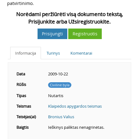
patvirtinimo.
Norėdami peržiūrėti visą dokumento tekstą,
Prisijunkite arba Užsiregistruokite.
Prisijungti
Registruotis
Informacija
Turinys
Komentarai
Data
2009-10-22
Rūšis
Civilinė byla
Tipas
Nutartis
Teismas
Klaipėdos apygardos teismas
Teisėjas(ai)
Bronius Valius
Baigtis
Ieškinys paliktas nenagrinėtas.