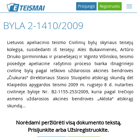
Prisijungti
Registruotis
BYLA 2-1410/2009
1
Lietuvos apeliacinio teismo Civilinių bylų skyriaus teisėjų
kolegija, susidedanti iš teisėjų: Alės Bukavinienės, Artūro
Driuko (pirmininkas ir pranešėjas) ir Viginto Višinskio, teismo
posėdyje apeliacine rašytinio proceso tvarka išnagrinėjo
civilinę bylą pagal ieškovo uždarosios akcinės bendrovės
„Čiukuras“ direktoriaus Stasio Stuopelio atskirąjį skundą dėl
Klaipėdos apygardos teismo 2009 m. rugsėjo 8 d. nutarties
civilinėje byloje Nr. B2-1155-253/2009, kuria pagal trečiojo
asmens uždarosios akcinės bendrovės „Aklota“ atskirąjį
skundą...
Norėdami peržiūrėti visą dokumento tekstą,
Prisijunkite arba Užsiregistruokite.