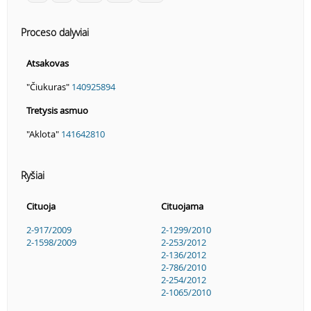
Proceso dalyviai
Atsakovas
"Čiukuras"
140925894
Tretysis asmuo
"Aklota"
141642810
Ryšiai
Cituoja
Cituojama
2-917/2009
2-1299/2010
2-1598/2009
2-253/2012
2-136/2012
2-786/2010
2-254/2012
2-1065/2010