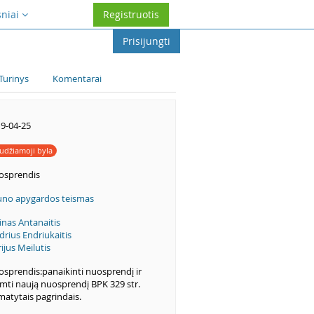
sniai
Registruotis
Prisijungti
Turinys
Komentarai
9-04-25
udžiamoji byla
osprendis
no apygardos teismas
inas Antanaitis
drius Endriukaitis
ijus Meilutis
sprendis:panaikinti nuosprendį ir
imti naują nuosprendį BPK 329 str.
atytais pagrindais.