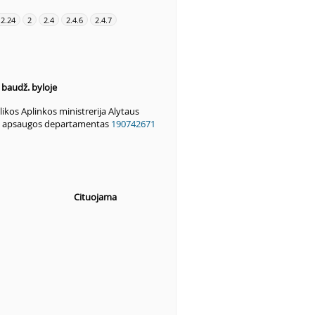
.2.24
2
2.4
2.4.6
2.4.7
s baudž. byloje
ikos Aplinkos ministrerija Alytaus
s apsaugos departamentas
190742671
Cituojama