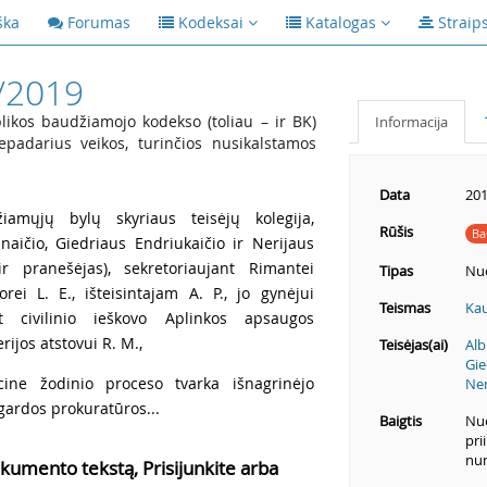
ška
Forumas
Kodeksai
Katalogas
Straip
/2019
ikos baudžiamojo kodekso (toliau – ir BK)
Informacija
nepadarius veikos, turinčios nusikalstamos
Data
201
amųjų bylų skyriaus teisėjų kolegija,
Rūšis
Ba
naičio, Giedriaus Endriukaičio ir Nerijaus
ir pranešėjas), sekretoriaujant Rimantei
Tipas
Nu
orei L. E., išteisintajam A. P., jo gynėjui
Teismas
Kau
t civilinio ieškovo Aplinkos apsaugos
ijos atstovui R. M.,
Teisėjas(ai)
Alb
Gie
ine žodinio proceso tvarka išnagrinėjo
Ner
ardos prokuratūros...
Baigtis
Nuo
pri
num
kumento tekstą, Prisijunkite arba