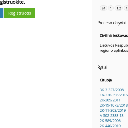
gistruokite.
24
1
1.2
1
Registruotis
Proceso dalyviai
Civilinis ieškova
Lietuvos Respubl
regiono aplinko
Ryšiai
Cituoja
3K-3-327/2008
1A-228-396/2016
2K-309/2011
2K-19-1073/2018
2K-11-303/2019
A-502-2388-13
2K-589/2006
2K-440/2010