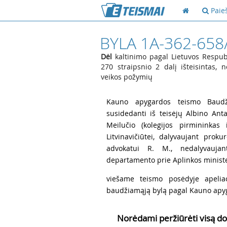
Paie
BYLA 1A-362-658
Dėl
kaltinimo pagal Lietuvos Respubl
270 straipsnio 2 dalį išteisintas, 
veikos požymių
1
Kauno apygardos teismo Baudži
susidedanti iš teisėjų Albino Anta
Meilučio (kolegijos pirmininkas 
Litvinavičiūtei, dalyvaujant prokur
advokatui R. M., nedalyvaujan
departamento prie Aplinkos minister
2
viešame teismo posėdyje apeliac
baudžiamąją bylą pagal Kauno apyg
Norėdami peržiūrėti visą do