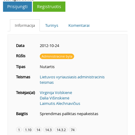
Prisijungti
Registruotis
Informacija
Turinys
Komentarai
Data
2012-10-24
Rūšis
Administracinė byla
Tipas
Nutartis
Teismas
Lietuvos vyriausiasis administracinis
teismas
Teisėjas(ai)
Virginija Volskienė
Dalia Višinskienė
Laimutis Alechnavičius
Baigtis
Sprendimas paliktas nepakeistas
1
1.10
14
14.3
14.3.2
74