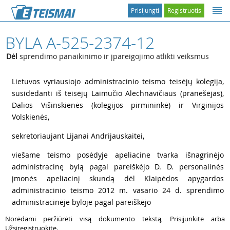
Prisijungti
Registruotis
BYLA A-525-2374-12
Dėl
sprendimo panaikinimo ir įpareigojimo atlikti veiksmus
1
Lietuvos vyriausiojo administracinio teismo teisėjų kolegija,
susidedanti iš teisėjų Laimučio Alechnavičiaus (pranešėjas),
Dalios Višinskienės (kolegijos pirmininkė) ir Virginijos
Volskienės,
2
sekretoriaujant Lijanai Andrijauskaitei,
3
viešame teismo posėdyje apeliacine tvarka išnagrinėjo
administracinę bylą pagal pareiškėjo
D. D. personalinės
įmonės apeliacinį skundą dėl Klaipėdos apygardos
administracinio teismo 2012 m. vasario 24 d. sprendimo
administracinėje byloje pagal pareiškėjo
Norėdami peržiūrėti visą dokumento tekstą, Prisijunkite arba
Užsiregistruokite.