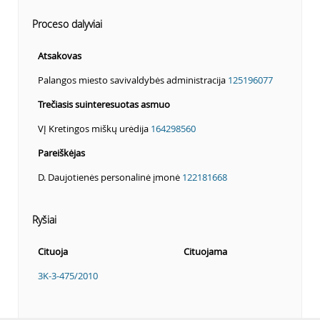
Proceso dalyviai
Atsakovas
Palangos miesto savivaldybės administracija
125196077
Trečiasis suinteresuotas asmuo
VĮ Kretingos miškų urėdija
164298560
Pareiškėjas
D. Daujotienės personalinė įmonė
122181668
Ryšiai
Cituoja
Cituojama
3K-3-475/2010