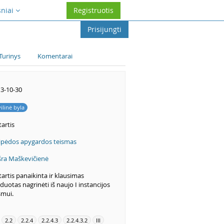
sniai
Registruotis
Prisijungti
Turinys
Komentarai
3-10-30
vilinė byla
artis
ipėdos apygardos teismas
ra Maškevičienė
artis panaikinta ir klausimas
duotas nagrinėti iš naujo I instancijos
smui.
2.2
2.2.4
2.2.4.3
2.2.4.3.2
III