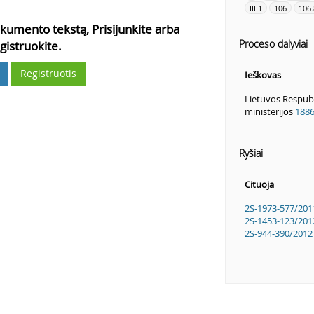
III.1
106
106.
kumento tekstą, Prisijunkite arba
Proceso dalyviai
gistruokite.
Registruotis
Ieškovas
Lietuvos Respub
ministerijos
188
Ryšiai
Cituoja
2S-1973-577/201
2S-1453-123/201
2S-944-390/2012