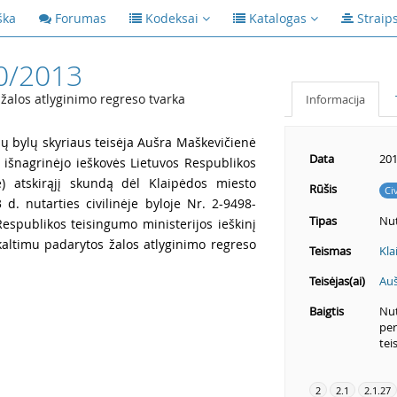
ška
Forumas
Kodeksai
Katalogas
Straip
0/2013
žalos atlyginimo regreso tvarka
Informacija
ių bylų skyriaus teisėja Aušra Maškevičienė
Data
201
a išnagrinėjo ieškovės Lietuvos Respublikos
tė) atskirąjį skundą dėl Klaipėdos miesto
Rūšis
Ci
d. nutarties civilinėje byloje Nr. 2-9498-
Tipas
Nut
espublikos teisingumo ministerijos ieškinį
kaltimu padarytos žalos atlyginimo regreso
Teismas
Kla
Teisėjas(ai)
Auš
Baigtis
Nut
per
tei
2
2.1
2.1.27