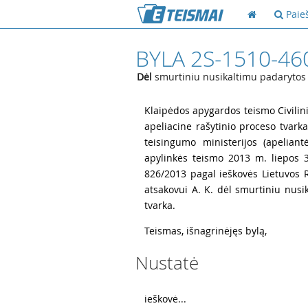
Paie
BYLA 2S-1510-46
Dėl
smurtiniu nusikaltimu padarytos 
1
Klaipėdos apygardos teismo Civilin
apeliacine rašytinio proceso tvark
teisingumo ministerijos (apelian
apylinkės teismo 2013 m. liepos 3 
826/2013 pagal ieškovės Lietuvos R
atsakovui A. K. dėl smurtiniu nusi
tvarka.
2
Teismas, išnagrinėjęs bylą,
Nustatė
3
ieškovė...