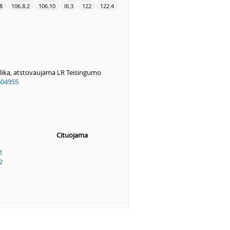
8
106.8.2
106.10
III.3
122
122.4
lika, atstovaujama LR Teisingumo
604955
Cituojama
1
2