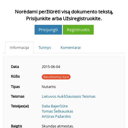
Norėdami peržiūrėti visą dokumento tekstą,
Prisijunkite arba Užsiregistruokite.
Prisijungti
Registruotis
Informacija
Turinys
Komentarai
Data
2015-06-04
Rūšis
Baudžiamoji byla
Tipas
Nutartis
Teismas
Lietuvos Aukščiausiasis Teismas
Teisėjas(ai)
Dalia Bajerčiūtė
Tomas Šeškauskas
Artūras Pažarskis
Baigtis
Skundas atmestas.