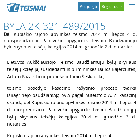
Prisijungti
Registruotis
BYLA 2K-321-489/2015
Dėl
Kupiškio rajono apylinkės teismo 2014 m. liepos 4 d.
nuosprendžio ir Panevėžio apygardos teismo Baudžiamųjų
bylų skyriaus teisėjų kolegijos 2014 m. gruodžio 2 d. nutarties
1
Lietuvos Aukščiausiojo Teismo Baudžiamųjų bylų skyriaus
teisėjų kolegija, susidedanti iš pirmininkės Dalios Bajerčiūtės,
Artūro Pažarskio ir pranešėjo Tomo Šeškausko,
2
teismo posėdyje kasacine rašytinio proceso tvarka
išnagrinėjo baudžiamąją bylą pagal nuteistojo A. Z. kasacinį
skundą dėl Kupiškio rajono apylinkės teismo 2014 m. liepos 4
d. nuosprendžio ir Panevėžio apygardos teismo Baudžiamųjų
bylų skyriaus teisėjų kolegijos 2014 m. gruodžio 2 d.
nutarties.
3
Kupiškio rajono apylinkės teismo 2014 m. liepos 4...