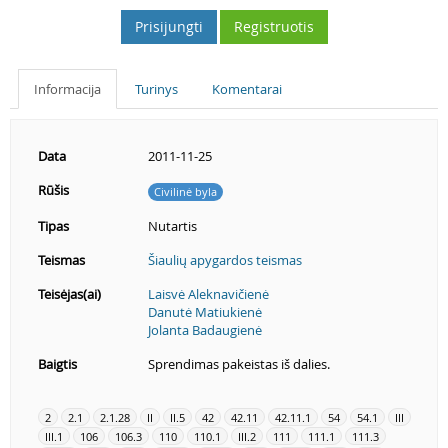
Prisijungti
Registruotis
Informacija
Turinys
Komentarai
Data
2011-11-25
Rūšis
Civilinė byla
Tipas
Nutartis
Teismas
Šiaulių apygardos teismas
Teisėjas(ai)
Laisvė Aleknavičienė
Danutė Matiukienė
Jolanta Badaugienė
Baigtis
Sprendimas pakeistas iš dalies.
2
2.1
2.1.28
II
II.5
42
42.11
42.11.1
54
54.1
III
III.1
106
106.3
110
110.1
III.2
111
111.1
111.3