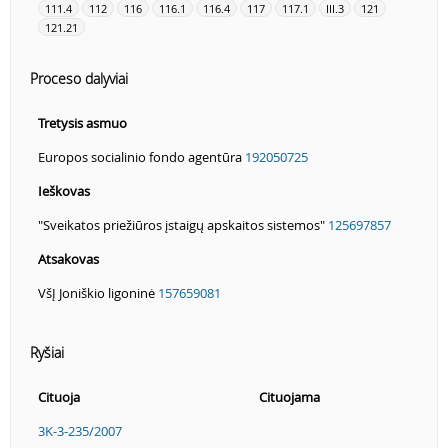
111.4
112
116
116.1
116.4
117
117.1
III.3
121
121.21
Proceso dalyviai
Tretysis asmuo
Europos socialinio fondo agentūra
192050725
Ieškovas
"Sveikatos priežiūros įstaigų apskaitos sistemos"
125697857
Atsakovas
VšĮ Joniškio ligoninė
157659081
Ryšiai
Cituoja
Cituojama
3K-3-235/2007