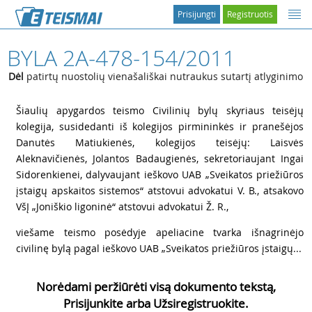
Prisijungti
Registruotis
BYLA 2A-478-154/2011
Dėl
patirtų nuostolių vienašališkai nutraukus sutartį atlyginimo
1
Šiaulių apygardos teismo Civilinių bylų skyriaus teisėjų
kolegija, susidedanti iš kolegijos pirmininkės ir pranešėjos
Danutės Matiukienės, kolegijos teisėjų: Laisvės
Aleknavičienės, Jolantos Badaugienės, sekretoriaujant Ingai
Sidorenkienei, dalyvaujant ieškovo UAB „Sveikatos priežiūros
įstaigų apskaitos sistemos“ atstovui advokatui V. B., atsakovo
VšĮ „Joniškio ligoninė“ atstovui advokatui Ž. R.,
2
viešame teismo posėdyje apeliacine tvarka išnagrinėjo
civilinę bylą pagal ieškovo UAB „Sveikatos priežiūros įstaigų...
Norėdami peržiūrėti visą dokumento tekstą,
Prisijunkite arba Užsiregistruokite.