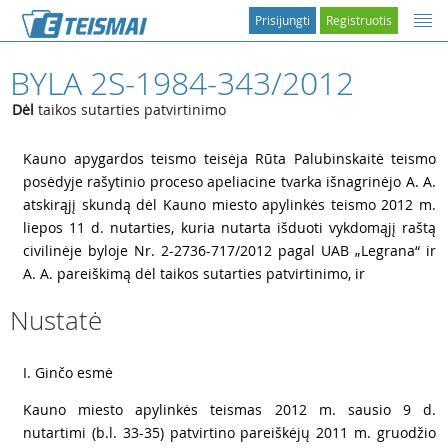
Prisijungti
Registruotis
BYLA 2S-1984-343/2012
Dėl
taikos sutarties patvirtinimo
1
Kauno apygardos teismo teisėja Rūta Palubinskaitė teismo
posėdyje rašytinio proceso apeliacine tvarka išnagrinėjo A. A.
atskirąjį skundą dėl Kauno miesto apylinkės teismo 2012 m.
liepos 11 d. nutarties, kuria nutarta išduoti vykdomąjį raštą
civilinėje byloje Nr. 2-2736-717/2012 pagal UAB „Legrana“ ir
A. A. pareiškimą dėl taikos sutarties patvirtinimo, ir
Nustatė
2
I. Ginčo esmė
3
Kauno miesto apylinkės teismas 2012 m. sausio 9 d.
nutartimi (b.l. 33-35) patvirtino pareiškėjų 2011 m. gruodžio