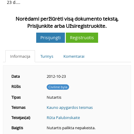
23 d....
Norėdami peržiūrėti visą dokumento tekstą,
Prisijunkite arba Užsiregistruokite.
Prisijungti
Registruotis
Informacija
Turinys
Komentarai
Data
2012-10-23
Rūšis
Civilinė byla
Tipas
Nutartis
Teismas
Kauno apygardos teismas
Teisėjas(ai)
Rūta Palubinskaitė
Baigtis
Nutartis palikta nepakeista.