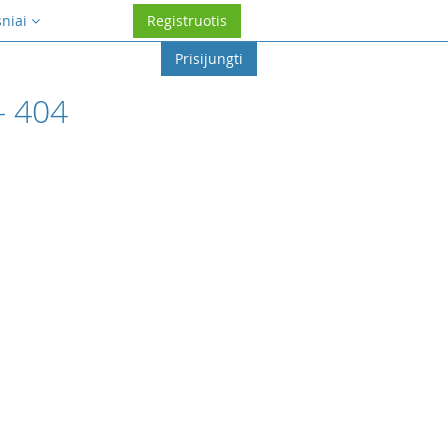
sniai
Registruotis
Prisijungti
- 404