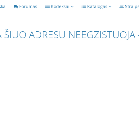
ška
Forumas
Kodeksai
Katalogas
Straip
 ŠIUO ADRESU NEEGZISTUOJA 