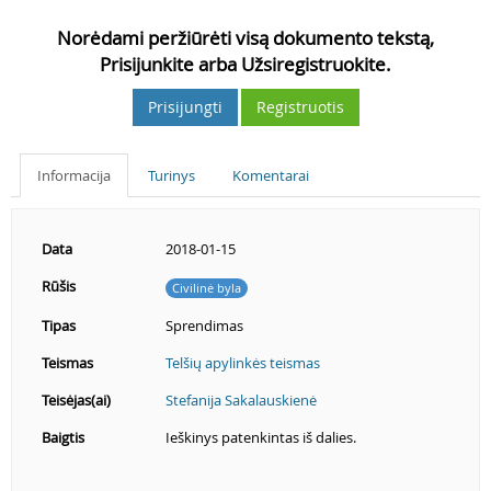
Norėdami peržiūrėti visą dokumento tekstą,
Prisijunkite arba Užsiregistruokite.
Prisijungti
Registruotis
Informacija
Turinys
Komentarai
Data
2018-01-15
Rūšis
Civilinė byla
Tipas
Sprendimas
Teismas
Telšių apylinkės teismas
Teisėjas(ai)
Stefanija Sakalauskienė
Baigtis
Ieškinys patenkintas iš dalies.