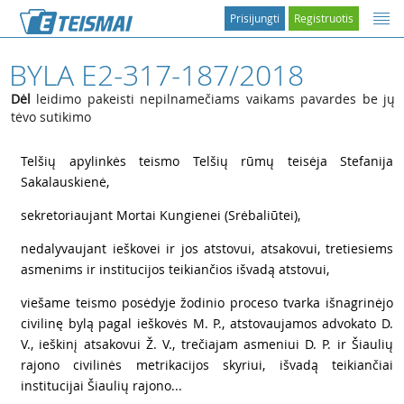
Prisijungti
Registruotis
BYLA E2-317-187/2018
Dėl
leidimo pakeisti nepilnamečiams vaikams pavardes be jų
tėvo sutikimo
1
Telšių apylinkės teismo Telšių rūmų teisėja Stefanija
Sakalauskienė,
2
sekretoriaujant Mortai Kungienei (Srėbaliūtei),
3
nedalyvaujant ieškovei ir jos atstovui, atsakovui, tretiesiems
asmenims ir institucijos teikiančios išvadą atstovui,
4
viešame teismo posėdyje žodinio proceso tvarka išnagrinėjo
civilinę bylą pagal ieškovės M. P., atstovaujamos advokato D.
V., ieškinį atsakovui Ž. V., trečiajam asmeniui D. P. ir Šiaulių
rajono civilinės metrikacijos skyriui, išvadą teikiančiai
institucijai Šiaulių rajono...