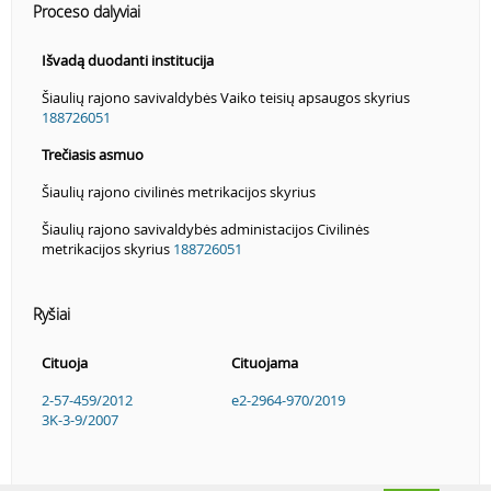
Proceso dalyviai
Išvadą duodanti institucija
Šiaulių rajono savivaldybės Vaiko teisių apsaugos skyrius
188726051
Trečiasis asmuo
Šiaulių rajono civilinės metrikacijos skyrius
Šiaulių rajono savivaldybės administacijos Civilinės
metrikacijos skyrius
188726051
Ryšiai
Cituoja
Cituojama
2-57-459/2012
e2-2964-970/2019
3K-3-9/2007