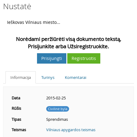
Nustatė
6
Ieškovas Vilniaus miesto...
Norėdami peržiūrėti visą dokumento tekstą,
Prisijunkite arba Užsiregistruokite.
Prisijungti
Registruotis
Informacija
Turinys
Komentarai
Data
2015-02-25
Rūšis
Civilinė byla
Tipas
Sprendimas
Teismas
Vilniaus apygardos teismas