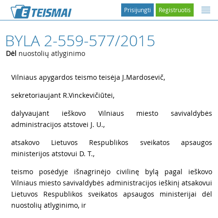
Prisijungti
Registruotis
BYLA 2-559-577/2015
Dėl
nuostolių atlyginimo
1
Vilniaus apygardos teismo teisėja J.Mardosevič,
2
sekretoriaujant R.Vinckevičiūtei,
3
dalyvaujant ieškovo Vilniaus miesto savivaldybės
administracijos atstovei J. U.,
4
atsakovo Lietuvos Respublikos sveikatos apsaugos
ministerijos atstovui D. T.,
5
teismo posėdyje išnagrinėjo civilinę bylą pagal ieškovo
Vilniaus miesto savivaldybės administracijos ieškinį atsakovui
Lietuvos Respublikos sveikatos apsaugos ministerijai dėl
nuostolių atlyginimo, ir