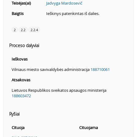
Teisėjas(ai)
Jadvyga Mardosevič
Baigtis
Ieškinys patenkintas iš dalies.
2
2.2
2.2.4
Proceso dalyviai
Ieškovas
Vilniaus miesto savivaldybės administracija
188710061
Atsakovas
Lietuvos Respublikos sveikatos apsaugos ministerija
188603472
Ryšiai
Cituoja
Cituojama