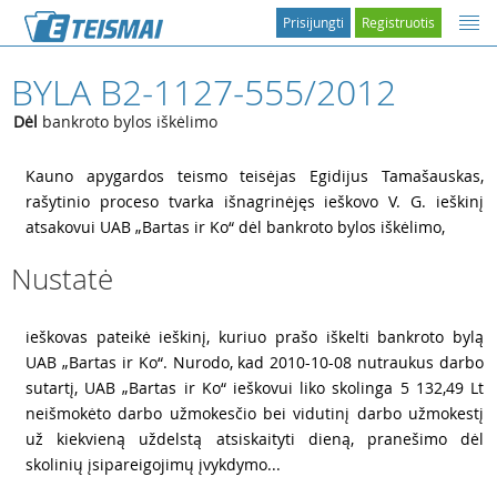
Prisijungti
Registruotis
BYLA B2-1127-555/2012
Dėl
bankroto bylos iškėlimo
1
Kauno apygardos teismo teisėjas Egidijus Tamašauskas,
rašytinio proceso tvarka išnagrinėjęs ieškovo V. G. ieškinį
atsakovui UAB „Bartas ir Ko“ dėl bankroto bylos iškėlimo,
Nustatė
2
ieškovas pateikė ieškinį, kuriuo prašo iškelti bankroto bylą
UAB „Bartas ir Ko“. Nurodo, kad 2010-10-08 nutraukus darbo
sutartį, UAB „Bartas ir Ko“ ieškovui liko skolinga 5 132,49 Lt
neišmokėto darbo užmokesčio bei vidutinį darbo užmokestį
už kiekvieną uždelstą atsiskaityti dieną, pranešimo dėl
skolinių įsipareigojimų įvykdymo...