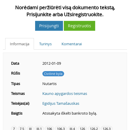
Norėdami peržiūrėti visą dokumento tekstą,
Prisijunkite arba Užsiregistruokite.
Prisijungti
Registruotis
Informacija
Turinys
Komentarai
Data
2012-01-09
Rūšis
Civilinė byla
Tipas
Nutartis
Teismas
Kauno apygardos teismas
Teisėjas(ai)
Egidijus Tamašauskas
Baigtis
Atsisakyta iškelti bankroto bylą.
7
7.5
III
III.1
106
106.3
III.4
126
126.2
126.3