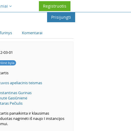
sniai
Registruotis
Prisijungti
Turinys
Komentarai
2-03-01
vilinė byla
artis
tuvos apeliacinis teismas
stantinas Gurinas
utė Gasiūnienė
taras Pečiulis
artis panaikinta ir klausimas
duotas nagrinėti iš naujo I instancijos
smui.