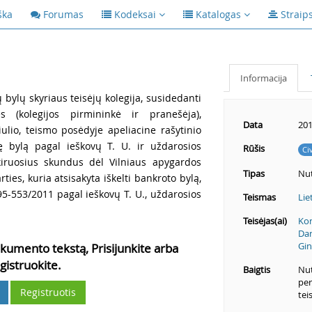
ška
Forumas
Kodeksai
Katalogas
Straip
Informacija
ų bylų skyriaus teisėjų kolegija, susidedanti
s (kolegijos pirmininkė ir pranešėja),
Data
201
ulio, teismo posėdyje apeliacine rašytinio
nę bylą pagal ieškovų T. U. ir uždarosios
Rūšis
Ci
iruosius skundus dėl Vilniaus apygardos
Tipas
Nut
ties, kuria atsisakyta iškelti bankroto bylą,
495-553/2011 pagal ieškovų T. U., uždarosios
Teismas
Lie
Teisėjas(ai)
Kon
Dan
Gin
kumento tekstą, Prisijunkite arba
gistruokite.
Baigtis
Nut
per
Registruotis
tei