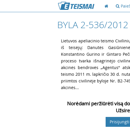
Paie
BYLA 2-536/2012
1
Lietuvos apeliacinio teismo Civilini
iš teisėjų: Danutės Gasiūnienė
Konstantino Gurino ir Gintaro Peči
proceso tvarka išnagrinėjo civili
akcinės bendrovės „Agentus“ atsk
teismo 2011 m. lapkričio 30 d. nutar
priimtos civilinėje byloje Nr. B2-7
akcinės...
Norėdami peržiūrėti visą do
Užsire
Prisijungti