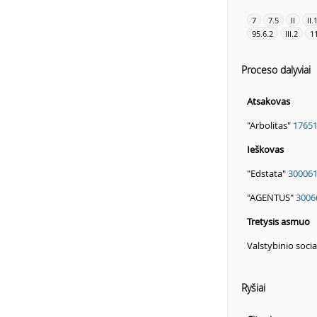
7
7.5
II
II.
95.6.2
III.2
1
Proceso dalyviai
Atsakovas
"Arbolitas"
1765
Ieškovas
"Edstata"
30006
"AGENTUS"
3006
Tretysis asmuo
Valstybinio soci
Ryšiai