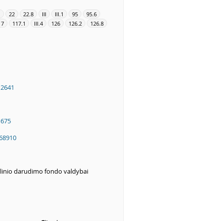
1
22
22.8
III
III.1
95
95.6
17
117.1
III.4
126
126.2
126.8
12641
1675
68910
alinio darudimo fondo valdybai