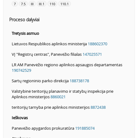
7
7.5
III
III.1
110
110.1
Proceso dalyviai
Tretysis asmuo
Lietuvos Respublikos aplinkos ministerija
188602370
VĮ "Registrų centras", Panevėžio filialas
147025571
LR AM Panevėžio regiono aplinkos apsaugos departamentas
190742529
Sartų regioninio parko direkcija
188738178
Valstybinė teritorijų planavimo ir statybų inspekcija prie
Aplinkos ministerijos
8860021
teritorijų tarnyba prie aplinkos ministerijos
8872438
Ieškovas
Panevėžio apygardos prokuratūra
191885074