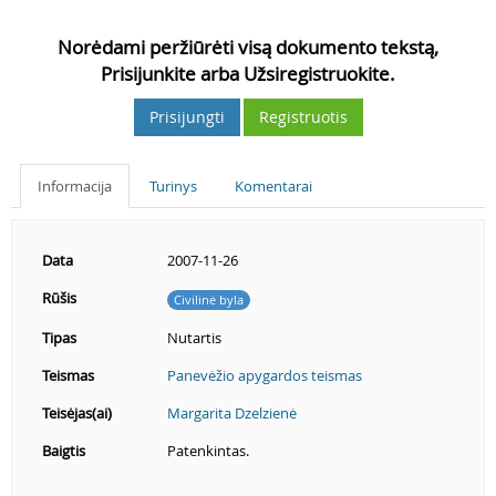
Norėdami peržiūrėti visą dokumento tekstą,
Prisijunkite arba Užsiregistruokite.
Prisijungti
Registruotis
Informacija
Turinys
Komentarai
Data
2007-11-26
Rūšis
Civilinė byla
Tipas
Nutartis
Teismas
Panevėžio apygardos teismas
Teisėjas(ai)
Margarita Dzelzienė
Baigtis
Patenkintas.