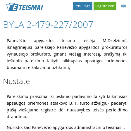
Prisijungti
Registruotis
BYLA 2-479-227/2007
2
Panevėžio apygardos teismo teisėja M.Dzelzienė,
išnagrinėjusi pareiškėjo Panevėžio apygardos prokuratūros
vyriausiojo prokuroro, ginant viešąjį interesą, prašymą iki
ieškinio pateikimo taikyti laikinąsias apsaugos priemones
busimam reikalavimui užtikrinti,
Nustatė
3
Pareiškimu prašoma iki ieškinio padavimo taikyti laikinąsias
apsaugos priemones atsakovo B. T. turto atžvilgiu- padaryti
įrašą viešajame registre dėl nuosavybės teisės perleidimo
draudimo.
4
Nurodo, kad Panevėžio apygardos administracinio teismas...