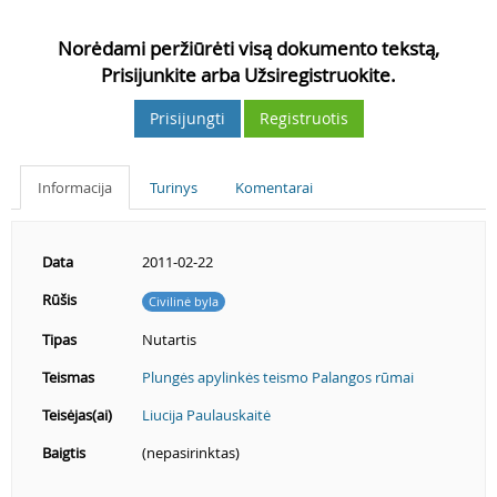
Norėdami peržiūrėti visą dokumento tekstą,
Prisijunkite arba Užsiregistruokite.
Prisijungti
Registruotis
Informacija
Turinys
Komentarai
Data
2011-02-22
Rūšis
Civilinė byla
Tipas
Nutartis
Teismas
Plungės apylinkės teismo Palangos rūmai
Teisėjas(ai)
Liucija Paulauskaitė
Baigtis
(nepasirinktas)