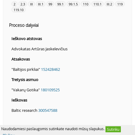
2
2.3
III
III.1
99
99.1
99.1.5
110
110.1
III.2
119
119.10
Proceso dalyviai
Ieškovo atstovas
Advokatas Artūras Jaskelevičius
Atsakovas
"Baltijos pirkliai"
152428462
Tretysis asmuo
"Vakarų Gotika"
180109525
Ieškovas
Baltic research
300547588
Naudodamiesi paslaugomis sutinkate naudoti mūsų slapukus.
Sutinku