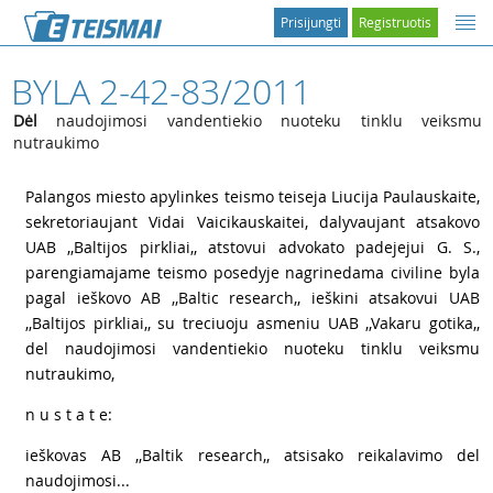
Prisijungti
Registruotis
BYLA 2-42-83/2011
Dėl
naudojimosi vandentiekio nuoteku tinklu veiksmu
nutraukimo
1
Palangos miesto apylinkes teismo teiseja Liucija Paulauskaite,
sekretoriaujant Vidai Vaicikauskaitei, dalyvaujant atsakovo
UAB ,,Baltijos pirkliai,, atstovui advokato padejejui
G. S.,
parengiamajame teismo posedyje nagrinedama civiline byla
pagal ieškovo AB ,,Baltic research,, ieškini atsakovui UAB
,,Baltijos pirkliai,, su treciuoju asmeniu UAB ,,Vakaru gotika,,
del naudojimosi vandentiekio nuoteku tinklu veiksmu
nutraukimo,
2
n u s t a t e:
3
ieškovas AB ,,Baltik research,, atsisako reikalavimo del
naudojimosi...