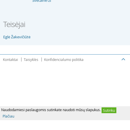
Svetainė
Teisėjai
Eglė Žakevičiūtė
Kontaktai
Taisyklės
Konfidencialumo politika
Naudodamiesi paslaugomis sutinkate naudoti mūsų slapukus.
Sutinku
Plačiau