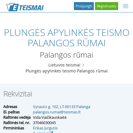
Prisijungti
Registruotis
PLUNGĖS APYLINKĖS TEISMO
PALANGOS RŪMAI
Palangos rūmai
Lietuvos teismai
Plungės apylinkės teismo Palangos rūmai
Rekvizitai
Adresas
Vytauto g. 102, LT-00133 Palanga
El. paštas
palangos.rumai@teismas.lt
Raštinės vedėja
Vida Vaičikauskaitė
Raštinės tel. nr.
37046030045
Pirmininkas
Erikas Jurgutis