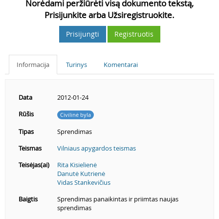
Norėdami peržiūrėti visą dokumento tekstą,
Prisijunkite arba Užsiregistruokite.
Prisijungti
Registruotis
Informacija
Turinys
Komentarai
Data
2012-01-24
Rūšis
Civilinė byla
Tipas
Sprendimas
Teismas
Vilniaus apygardos teismas
Teisėjas(ai)
Rita Kisielienė
Danutė Kutrienė
Vidas Stankevičius
Baigtis
Sprendimas panaikintas ir priimtas naujas
sprendimas