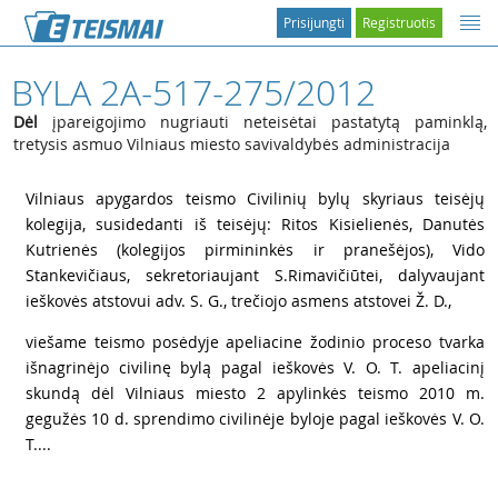
Prisijungti
Registruotis
BYLA 2A-517-275/2012
Dėl
įpareigojimo nugriauti neteisėtai pastatytą paminklą,
tretysis asmuo Vilniaus miesto savivaldybės administracija
1
Vilniaus apygardos teismo Civilinių bylų skyriaus teisėjų
kolegija, susidedanti iš teisėjų: Ritos Kisielienės, Danutės
Kutrienės (kolegijos pirmininkės ir pranešėjos), Vido
Stankevičiaus, sekretoriaujant S.Rimavičiūtei, dalyvaujant
ieškovės atstovui adv. S. G., trečiojo asmens atstovei Ž. D.,
2
viešame teismo posėdyje apeliacine žodinio proceso tvarka
išnagrinėjo civilinę bylą pagal ieškovės V. O. T. apeliacinį
skundą dėl Vilniaus miesto 2 apylinkės teismo 2010 m.
gegužės 10 d. sprendimo civilinėje byloje pagal ieškovės V. O.
T....