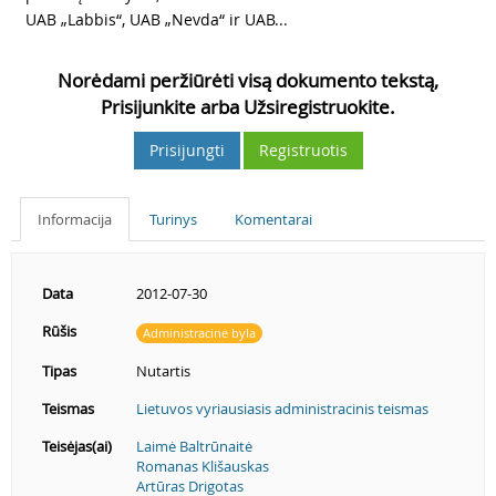
UAB „Labbis“, UAB „Nevda“ ir UAB...
Norėdami peržiūrėti visą dokumento tekstą,
Prisijunkite arba Užsiregistruokite.
Prisijungti
Registruotis
Informacija
Turinys
Komentarai
Data
2012-07-30
Rūšis
Administracinė byla
Tipas
Nutartis
Teismas
Lietuvos vyriausiasis administracinis teismas
Teisėjas(ai)
Laimė Baltrūnaitė
Romanas Klišauskas
Artūras Drigotas