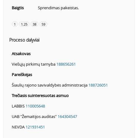
Baigtis
Sprendimas pakeistas.
1
1.25
38
59
Proceso dalyviai
Atsakovas
Viešųjų pirkimų tarnyba
188656261
Pareiškėjas
Šiaulių rajono savivaldybės administracija
188726051
Trečiasis suinteresuotas asmuo
LABBIS
110005648
UAB "Žemaitijos auditas"
164304547
NEVDA
121931451