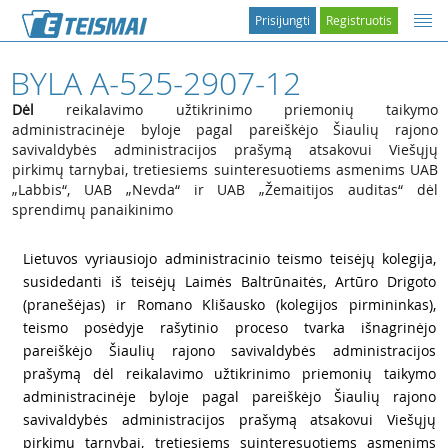
Prisijungti
Registruotis
BYLA A-525-2907-12
Dėl
reikalavimo užtikrinimo priemonių taikymo
administracinėje byloje pagal pareiškėjo Šiaulių rajono
savivaldybės administracijos prašymą atsakovui Viešųjų
pirkimų tarnybai, tretiesiems suinteresuotiems asmenims UAB
„Labbis“, UAB „Nevda“ ir UAB „Žemaitijos auditas“ dėl
sprendimų panaikinimo
1
Lietuvos vyriausiojo administracinio teismo teisėjų kolegija,
susidedanti iš teisėjų Laimės Baltrūnaitės, Artūro Drigoto
(pranešėjas) ir Romano Klišausko (kolegijos pirmininkas),
teismo posėdyje rašytinio proceso tvarka išnagrinėjo
pareiškėjo Šiaulių rajono savivaldybės administracijos
prašymą dėl reikalavimo užtikrinimo priemonių taikymo
administracinėje byloje pagal pareiškėjo Šiaulių rajono
savivaldybės administracijos prašymą atsakovui Viešųjų
pirkimų tarnybai, tretiesiems suinteresuotiems asmenims